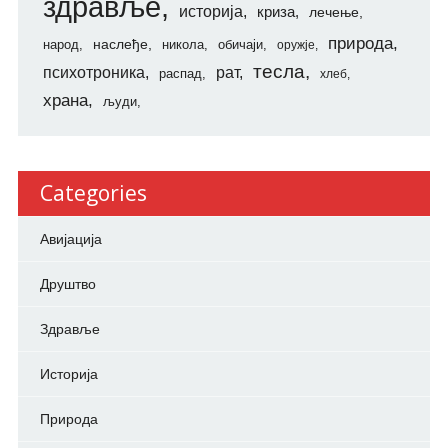
здравље
историја
криза
лечење
природа
наслеђе
народ
никола
обичаји
оружје
тесла
психотроника
рат
распад
хлеб
храна
људи
Categories
Авијација
Друштво
Здравље
Историја
Природа