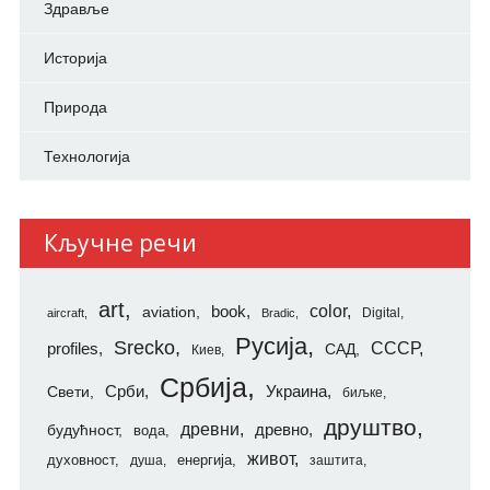
Здравље
Историја
Природа
Технологија
Кључне речи
art
color
aviation
book
Digital
aircraft
Bradic
Русија
Srecko
СССР
profiles
САД
Киев
Србија
Свети
Срби
Украина
биљке
друштво
древни
будућност
древно
вода
живот
духовност
енергија
душа
заштита