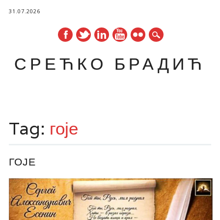
31.07.2026
СРЕЋКО БРАДИЋ
Main menu
Skip
to
Tag:
гоје
content
ГОЈЕ