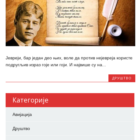
Јевреји, бар један део њих, воле да против нејевреја користе
подругљив израз гоје или гоји. И највише су на...
ДРУШТВО
Категорије
Авијација
Друштво