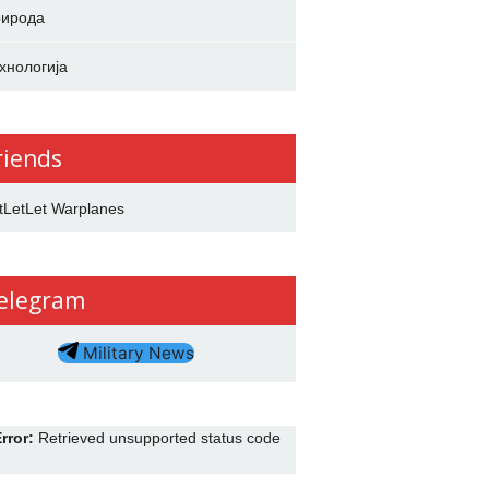
ирода
хнологија
riends
tLetLet Warplanes
elegram
Military News
rror:
Retrieved unsupported status code