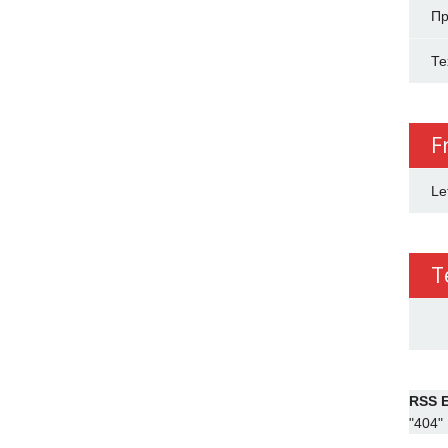
Пр
Те
F
Le
T
RSS E
"404"