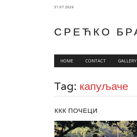
31.07.2026
СРЕЋКО БР
Main menu
Skip
HOME
CONTACT
GALLERY
to
content
Tag:
капуљаче
ККК ПОЧЕЦИ