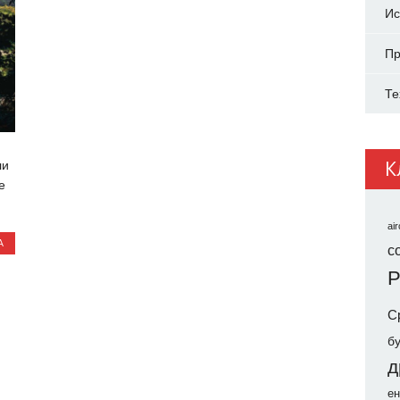
Ис
Пр
Те
К
ли
е
air
А
co
Р
С
б
д
ен