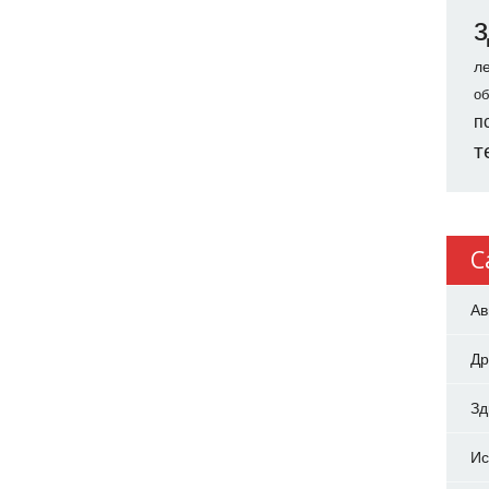
л
об
п
т
C
Ав
Др
З
Ис