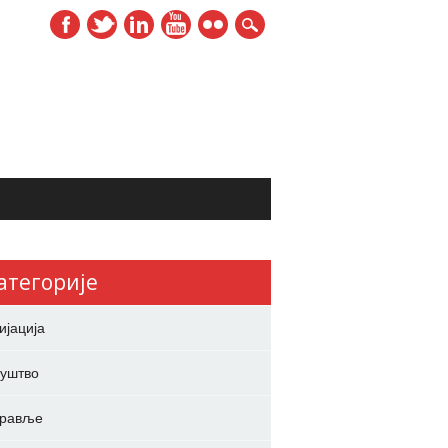
атегорије
ијација
уштво
дравље