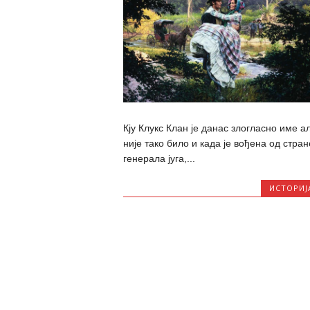
Кју Клукс Клан је данас злогласно име а
није тако било и када је вођена од стран
генерала југа,...
ИСТОРИЈ