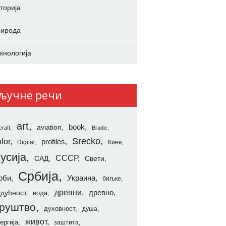
торија
ирода
хнологија
ључне речи
art
aviation
book
craft
Bradic
Srecko
lor
profiles
Digital
Киев
усија
СССР
САД
Свети
Србија
рби
Украина
биљке
древни
удућност
древно
вода
руштво
духовност
душа
живот
ергија
заштита