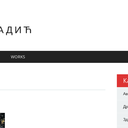
АДИЋ
WORKS
К
Ав
Др
З