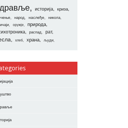
здравље
историја
криза
ечење
наслеђе
народ
никола
природа
ичаји
оружје
сихотроника
рат
распад
есла
храна
људи
хлеб
ategories
ијација
уштво
дравље
торија