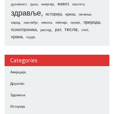
живот
духовност
енергија
душа
заштита
здравље
историја
криза
лечење
природа
наслеђе
народ
никола
обичаји
оружје
тесла
психотроника
рат
распад
хлеб
храна
људи
Categories
Авијација
Друштво
Здравље
Историја