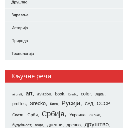
Друштво
Здравље
Историја
Природа
Технологија
Кључне речи
art
color
aviation
book
Digital
aircraft
Bradic
Русија
Srecko
СССР
profiles
САД
Киев
Србија
Свети
Срби
Украина
биљке
друштво
древни
будућност
древно
вода