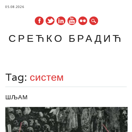
05.08.2026
СРЕЋКО БРАДИЋ
Main menu
Skip
to
Tag:
систем
content
ШЉАМ