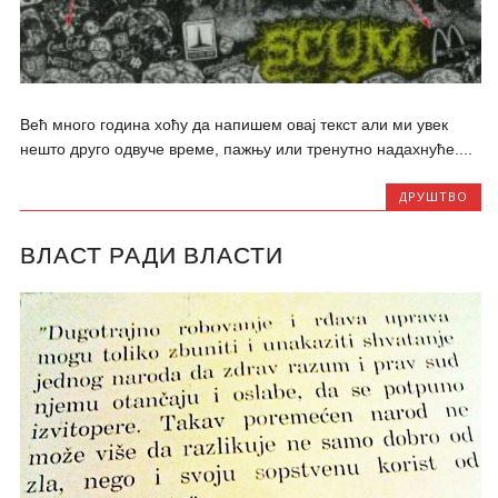
Већ много година хоћу да напишем овај текст али ми увек
нешто друго одвуче време, пажњу или тренутно надахнуће....
ДРУШТВО
ВЛАСТ РАДИ ВЛАСТИ