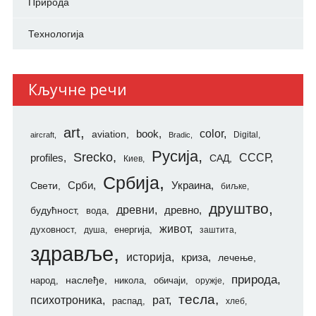
Природа
Технологија
Кључне речи
art
color
aviation
book
Digital
aircraft
Bradic
Русија
Srecko
СССР
profiles
САД
Киев
Србија
Свети
Срби
Украина
биљке
друштво
древни
будућност
древно
вода
живот
духовност
енергија
душа
заштита
здравље
историја
криза
лечење
природа
наслеђе
народ
никола
обичаји
оружје
тесла
психотроника
рат
распад
хлеб