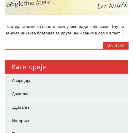
Партија стреми ка власти искључиво ради себе саме. Њу не
занима никаква благодет за друге, њих занима само власт....
ДРУШТВО
Категорије
Авијација
Друштво
Здравље
Историја