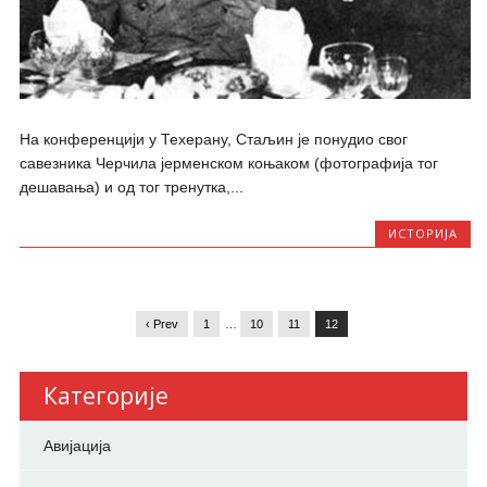
На конференцији у Техерану, Стаљин је понудио свог
савезника Черчила јерменском коњаком (фотографија тог
дешавања) и од тог тренутка,...
ИСТОРИЈА
‹ Prev
1
…
10
11
12
Категорије
Авијација