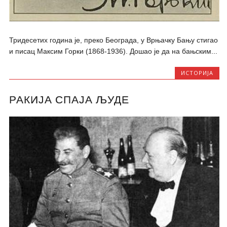
Тридесетих година је, преко Београда, у Врњачку Бању стигао
и писац Максим Горки (1868-1936). Дошао је да на бањским...
ИСТОРИЈА
РАКИЈА СПАЈА ЉУДЕ