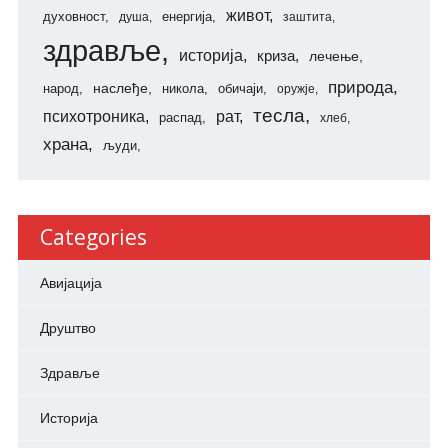
живот
духовност
енергија
душа
заштита
здравље
историја
криза
лечење
природа
наслеђе
народ
никола
обичаји
оружје
тесла
психотроника
рат
распад
хлеб
храна
људи
Categories
Авијација
Друштво
Здравље
Историја