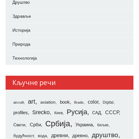
Друштво
Здравље
Историја
Природа
Технологија
Кључне речи
art
color
aviation
book
Digital
aircraft
Bradic
Русија
Srecko
СССР
profiles
САД
Киев
Србија
Свети
Срби
Украина
биљке
друштво
древни
будућност
древно
вода