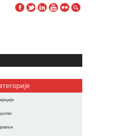
атегорије
ијација
уштво
дравље