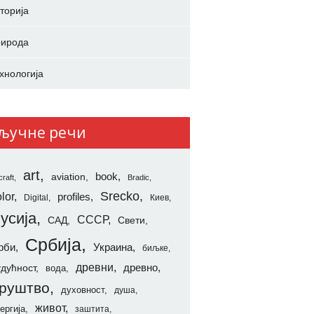
торија
ирода
хнологија
ључне речи
art
aviation
book
craft
Bradic
Srecko
lor
profiles
Digital
Киев
усија
СССР
САД
Свети
Србија
рби
Украина
биљке
древни
удућност
древно
вода
руштво
духовност
душа
живот
ергија
заштита