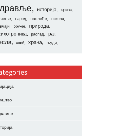
здравље
историја
криза
ечење
наслеђе
народ
никола
природа
ичаји
оружје
сихотроника
рат
распад
есла
храна
људи
хлеб
ategories
ијација
уштво
дравље
торија