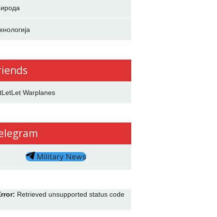
ирода
хнологија
riends
tLetLet Warplanes
elegram
Military News
rror:
Retrieved unsupported status code