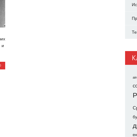
Ис
Пр
Те
вих
 и
К
О
air
co
Р
С
б
д
ен