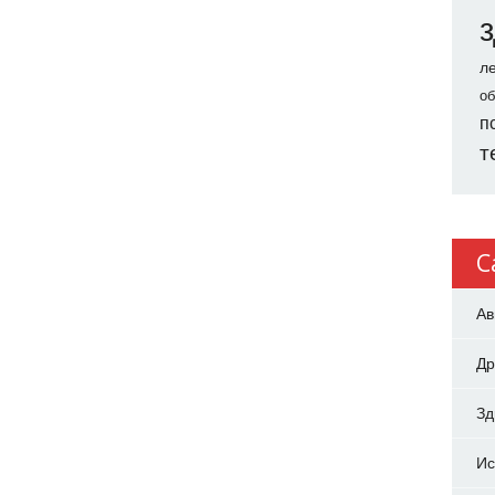
л
об
п
т
C
Ав
Др
З
Ис