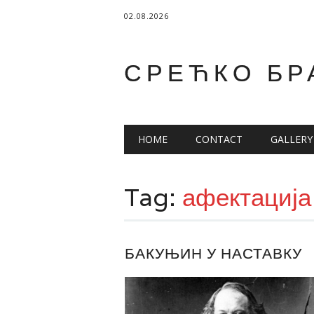
02.08.2026
СРЕЋКО БР
Main menu
Skip
HOME
CONTACT
GALLERY
to
content
Tag:
афектација
БАКУЊИН У НАСТАВКУ