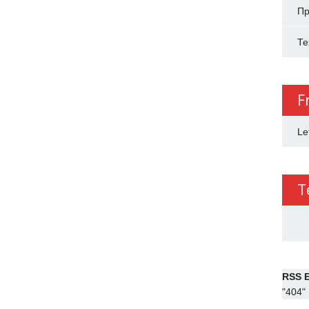
Пр
Те
F
Le
T
RSS E
"404"