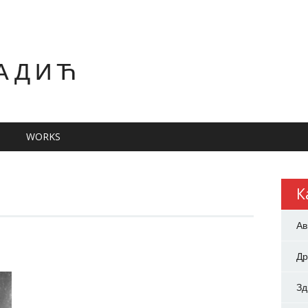
АДИЋ
WORKS
К
Ав
Др
З