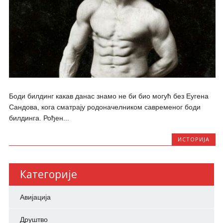
Боди билдинг какав данас знамо не би био могућ без Еугена
Сандова, кога сматрају родоначелником савременог боди
билдинга. Рођен...
ИСТОРИЈА
Категорије
Авијација
Друштво