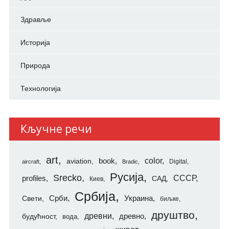
Здравље
Историја
Природа
Технологија
Кључне речи
art
color
aviation
book
Digital
aircraft
Bradic
Русија
Srecko
СССР
profiles
САД
Киев
Србија
Свети
Срби
Украина
биљке
друштво
древни
будућност
древно
вода