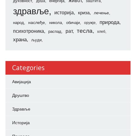
живот
духовност
енергија
душа
заштита
здравље
историја
криза
лечење
природа
наслеђе
народ
никола
обичаји
оружје
тесла
психотроника
рат
распад
хлеб
храна
људи
Categories
Авијација
Друштво
Здравље
Историја