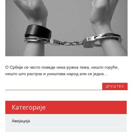
О Србији се често поведе нека ружна тема, нешто горуће,
нешто што растрза и уништава народ али се једна...
ДРУШТВО
Категорије
Авијација