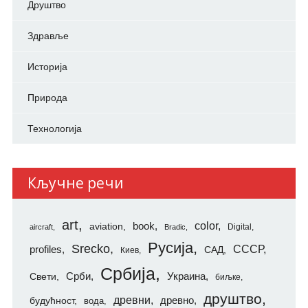
Друштво
Здравље
Историја
Природа
Технологија
Кључне речи
art
color
aviation
book
Digital
aircraft
Bradic
Русија
Srecko
СССР
profiles
САД
Киев
Србија
Свети
Срби
Украина
биљке
друштво
древни
будућност
древно
вода