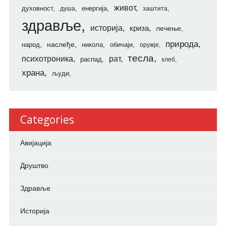
живот
духовност
енергија
душа
заштита
здравље
историја
криза
лечење
природа
наслеђе
народ
никола
обичаји
оружје
тесла
психотроника
рат
распад
хлеб
храна
људи
Categories
Авијација
Друштво
Здравље
Историја