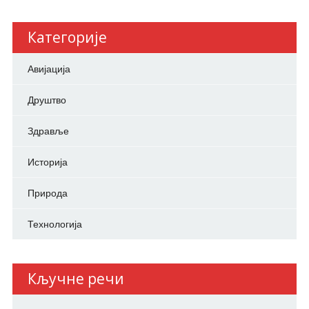
Категорије
Авијација
Друштво
Здравље
Историја
Природа
Технологија
Кључне речи