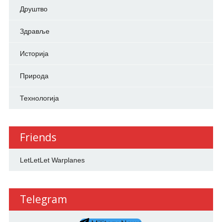
Друштво
Здравље
Историја
Природа
Технологија
Friends
LetLetLet Warplanes
Telegram