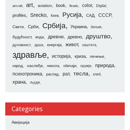
art
color
aviation
book
Digital
aircraft
Bradic
Русија
Srecko
СССР
profiles
САД
Киев
Србија
Свети
Срби
Украина
биљке
друштво
древни
будућност
древно
вода
живот
духовност
енергија
душа
заштита
здравље
историја
криза
лечење
природа
наслеђе
народ
никола
обичаји
оружје
тесла
психотроника
рат
распад
хлеб
храна
људи
Categories
Авијација