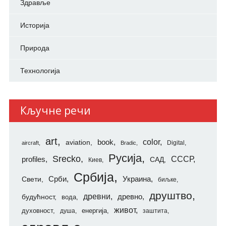
Здравље
Историја
Природа
Технологија
Кључне речи
art
color
aviation
book
Digital
aircraft
Bradic
Русија
Srecko
СССР
profiles
САД
Киев
Србија
Свети
Срби
Украина
биљке
друштво
древни
будућност
древно
вода
живот
духовност
енергија
душа
заштита