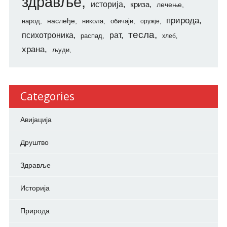
здравље
историја
криза
лечење
природа
наслеђе
народ
никола
обичаји
оружје
тесла
психотроника
рат
распад
хлеб
храна
људи
Categories
Авијација
Друштво
Здравље
Историја
Природа