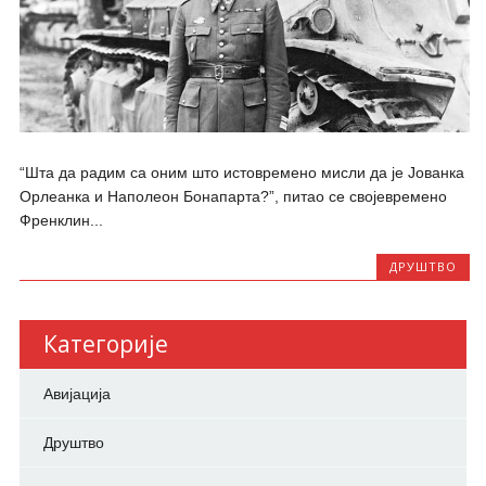
“Шта да радим са оним што истовремено мисли да је Јованка
Орлеанка и Наполеон Бонапарта?”, питао се својевремено
Френклин...
ДРУШТВО
Категорије
Авијација
Друштво