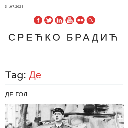
31.07.2026
СРЕЋКО БРАДИЋ
Main menu
Skip
to
Tag:
Де
content
ДЕ ГОЛ