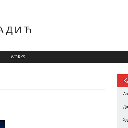
АДИЋ
WORKS
К
Ав
Др
З