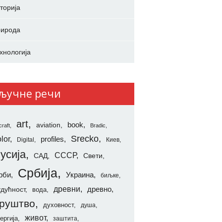
торија
ирода
хнологија
ључне речи
art
aviation
book
craft
Bradic
Srecko
lor
profiles
Digital
Киев
усија
СССР
САД
Свети
Србија
рби
Украина
биљке
древни
удућност
древно
вода
руштво
духовност
душа
живот
ергија
заштита