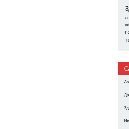
л
об
п
т
C
Ав
Др
З
Ис