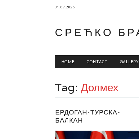
31.07.2026
СРЕЋКО БР
Main menu
Skip
HOME
CONTACT
GALLERY
to
content
Tag:
Долмех
ЕРДОГАН-ТУРСКА-
БАЛКАН