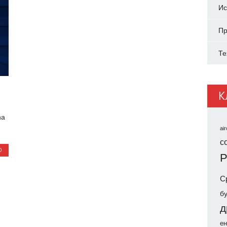
Ис
Пр
Те
К
ћа
air
co
О
Р
С
б
д
ен