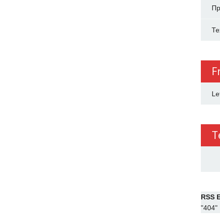
Пр
Те
F
Le
T
RSS E
"404"