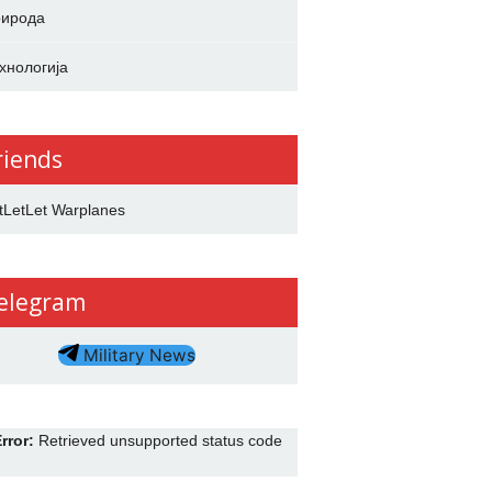
ирода
хнологија
riends
tLetLet Warplanes
elegram
Military News
rror:
Retrieved unsupported status code