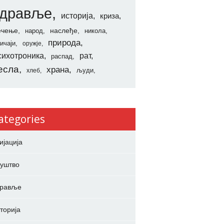
здравље
историја
криза
ечење
наслеђе
народ
никола
природа
ичаји
оружје
сихотроника
рат
распад
есла
храна
људи
хлеб
ategories
ијација
уштво
дравље
торија