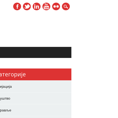
атегорије
ијација
уштво
дравље