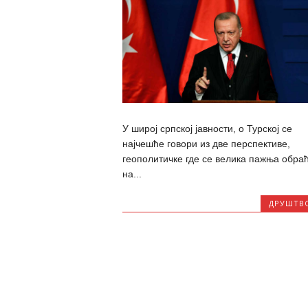
У широј српској јавности, о Турској се
најчешће говори из две перспективе,
геополитичке где се велика пажња обра
на...
ДРУШТВ