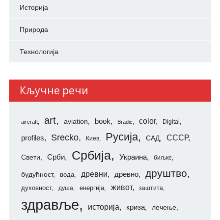
Историја
Природа
Технологија
Кључне речи
art
color
aviation
book
Digital
aircraft
Bradic
Русија
Srecko
СССР
profiles
САД
Киев
Србија
Свети
Срби
Украина
биљке
друштво
древни
будућност
древно
вода
живот
духовност
енергија
душа
заштита
здравље
историја
криза
лечење