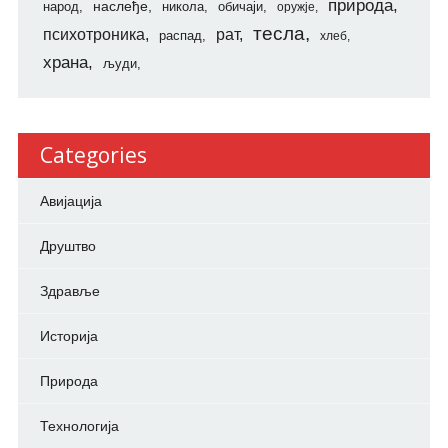
природа
наслеђе
народ
никола
обичаји
оружје
тесла
психотроника
рат
распад
хлеб
храна
људи
Categories
Авијација
Друштво
Здравље
Историја
Природа
Технологија