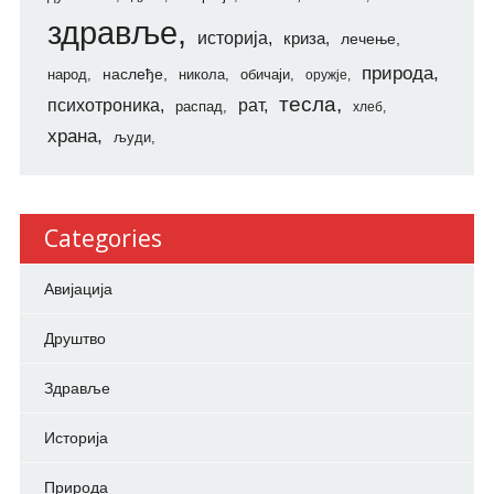
здравље
историја
криза
лечење
природа
наслеђе
народ
никола
обичаји
оружје
тесла
психотроника
рат
распад
хлеб
храна
људи
Categories
Авијација
Друштво
Здравље
Историја
Природа