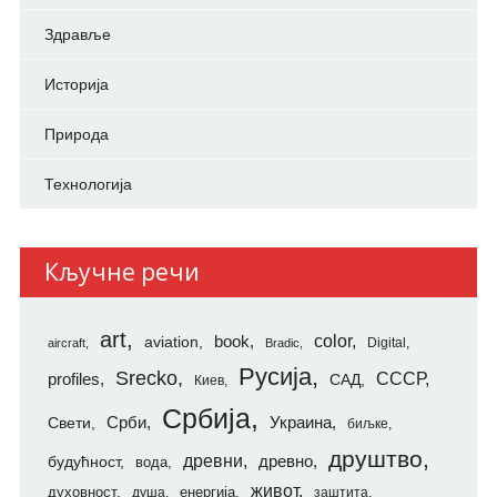
Здравље
Историја
Природа
Технологија
Кључне речи
art
color
aviation
book
Digital
aircraft
Bradic
Русија
Srecko
СССР
profiles
САД
Киев
Србија
Свети
Срби
Украина
биљке
друштво
древни
будућност
древно
вода
живот
духовност
енергија
душа
заштита