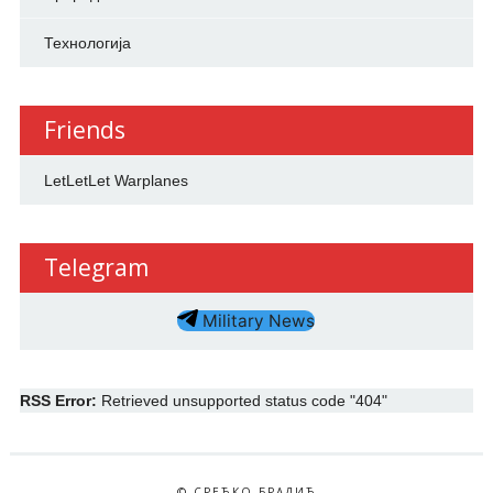
Технологија
Friends
LetLetLet Warplanes
Telegram
Military News
RSS Error:
Retrieved unsupported status code "404"
© СРЕЋКО БРАДИЋ