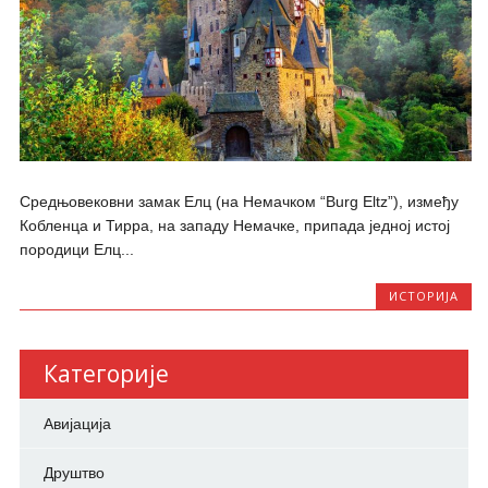
Средњовековни замак Елц (на Немачком “Burg Eltz”), између
Кобленца и Тирра, на западу Немачке, припада једној истој
породици Елц...
ИСТОРИЈА
Категорије
Авијација
Друштво