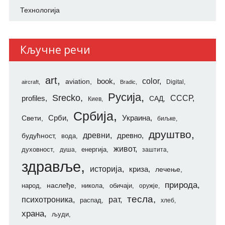
Технологија
Кључне речи
art
color
aviation
book
Digital
aircraft
Bradic
Русија
Srecko
СССР
profiles
САД
Киев
Србија
Свети
Срби
Украина
биљке
друштво
древни
будућност
древно
вода
живот
духовност
енергија
душа
заштита
здравље
историја
криза
лечење
природа
наслеђе
народ
никола
обичаји
оружје
тесла
психотроника
рат
распад
хлеб
храна
људи