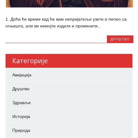
1. Доћи ће време кад ће вам непријатељи узети и пепео са
огњишта, али ви немојте издати и променити...
ДРУШТВО
Категорије
Авијација
Друштво
Здравље
Историја
Природа