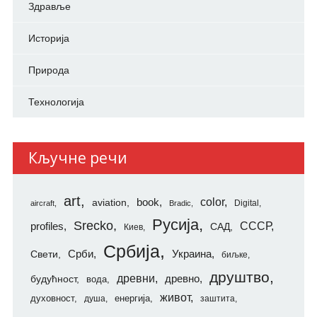
Здравље
Историја
Природа
Технологија
Кључне речи
art
color
aviation
book
Digital
aircraft
Bradic
Русија
Srecko
СССР
profiles
САД
Киев
Србија
Свети
Срби
Украина
биљке
друштво
древни
будућност
древно
вода
живот
духовност
енергија
душа
заштита