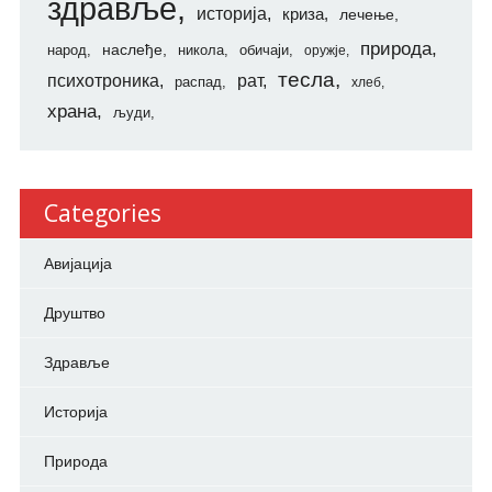
здравље
историја
криза
лечење
природа
наслеђе
народ
никола
обичаји
оружје
тесла
психотроника
рат
распад
хлеб
храна
људи
Categories
Авијација
Друштво
Здравље
Историја
Природа