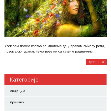
Увек сам ломио копља са многима да у правом смислу речи,
првомајски уранак нема везе ни са каквим радничким...
ДРУШТВО
Категорије
Авијација
Друштво