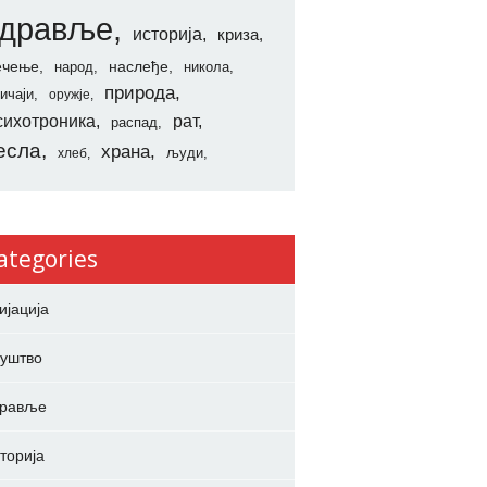
здравље
историја
криза
ечење
наслеђе
народ
никола
природа
ичаји
оружје
сихотроника
рат
распад
есла
храна
људи
хлеб
ategories
ијација
уштво
дравље
торија