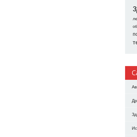
л
об
п
т
C
Ав
Др
З
Ис