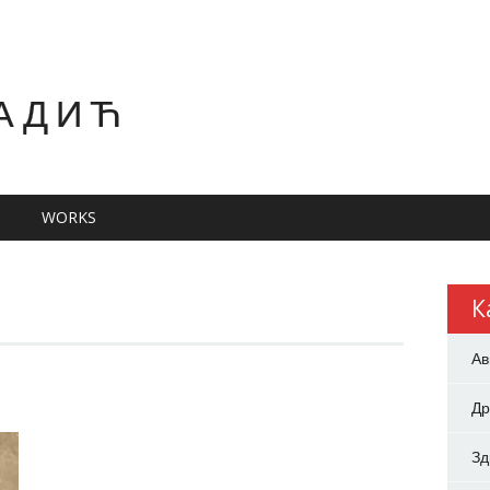
АДИЋ
WORKS
К
Ав
Др
З