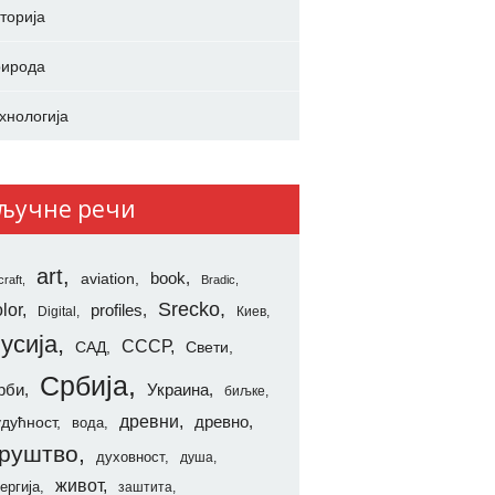
торија
ирода
хнологија
ључне речи
art
aviation
book
craft
Bradic
Srecko
lor
profiles
Digital
Киев
усија
СССР
САД
Свети
Србија
рби
Украина
биљке
древни
удућност
древно
вода
руштво
духовност
душа
живот
ергија
заштита