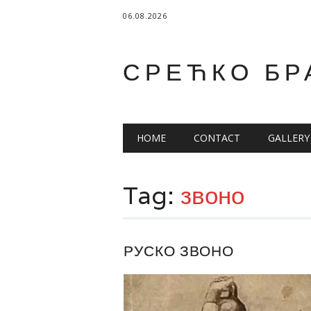
06.08.2026
СРЕЋКО БР
Main menu
Skip
HOME
CONTACT
GALLERY
to
content
Tag:
звоно
РУСКО ЗВОНО