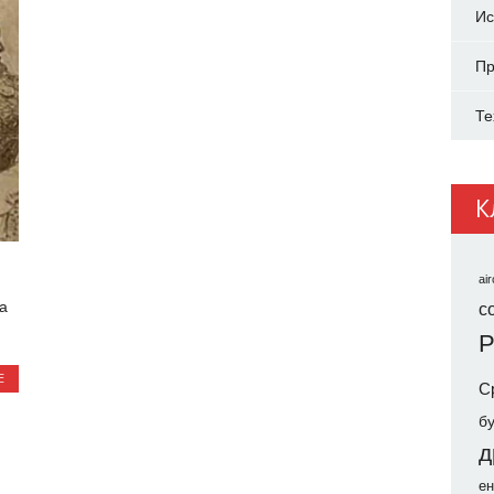
Ис
Пр
Те
К
air
а
co
Р
Е
С
б
д
ен