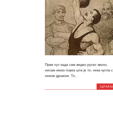
Први пут када сам видео руско звоно,
нисам имао појма шта је то, нека кугла с
неком дршком. То...
ЗДРАВЉ