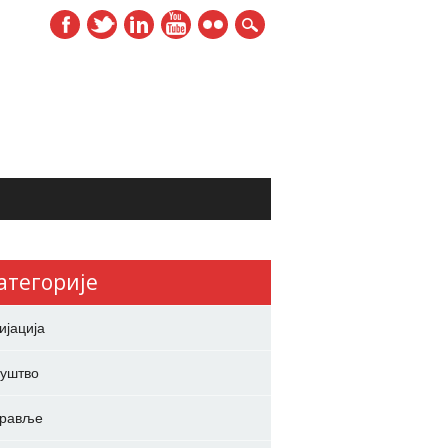
атегорије
ијација
уштво
дравље