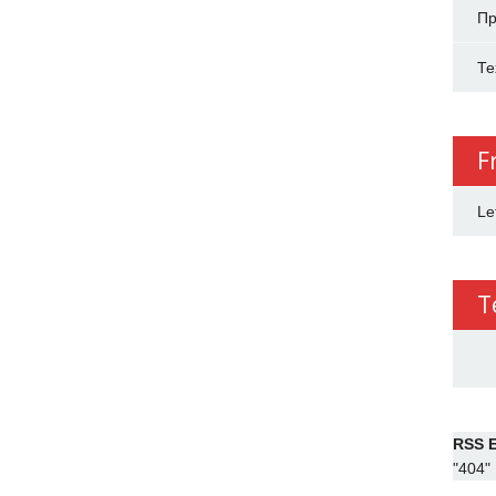
Пр
Те
F
Le
T
RSS E
"404"