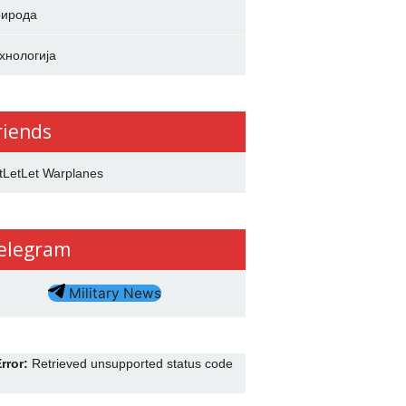
ирода
хнологија
riends
tLetLet Warplanes
elegram
Military News
rror:
Retrieved unsupported status code