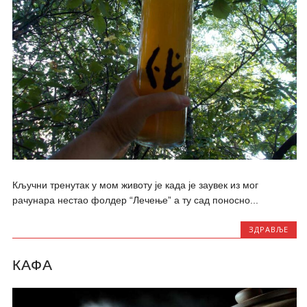
Кључни тренутак у мом животу је када је заувек из мог
рачунара нестао фолдер “Лечење” а ту сад поносно...
ЗДРАВЉЕ
КАФА