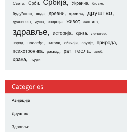
Србија
Свети
Срби
Украина
биљке
друштво
древни
будућност
древно
вода
живот
духовност
енергија
душа
заштита
здравље
историја
криза
лечење
природа
наслеђе
народ
никола
обичаји
оружје
тесла
психотроника
рат
распад
хлеб
храна
људи
Categories
Авијација
Друштво
Здравље