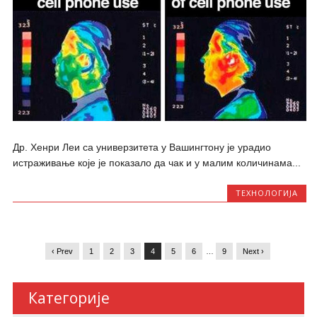
Др. Хенри Леи са универзитета у Вашингтону је урадио
истраживање које је показало да чак и у малим количинама...
ТЕХНОЛОГИЈА
‹ Prev
1
2
3
4
5
6
…
9
Next ›
Категорије