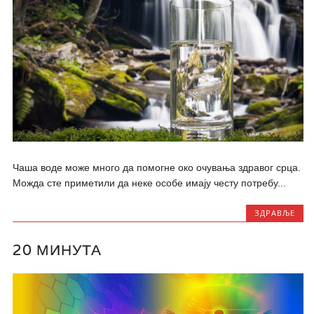
Чаша воде може много да помогне око очувања здравог срца.
Можда сте приметили да неке особе имају честу потребу...
ЗДРАВЉЕ
20 МИНУТА