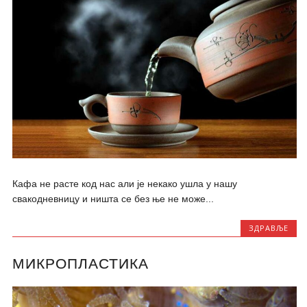
Кафа не расте код нас али је некако ушла у нашу
свакодневницу и ништа се без ње не може...
ЗДРАВЉЕ
МИКРОПЛАСТИКА