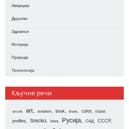
Авијација
Друштво
Здравље
Историја
Природа
Технологија
Кључне речи
art
color
aviation
book
Digital
aircraft
Bradic
Русија
Srecko
СССР
profiles
САД
Киев