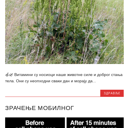
🍏🌿 Витамини су носиоци наше животне силе и доброг стања
тела. Они су неопходни сваки дан и морају да...
ЗДРАВЉЕ
ЗРАЧЕЊЕ МОБИЛНОГ