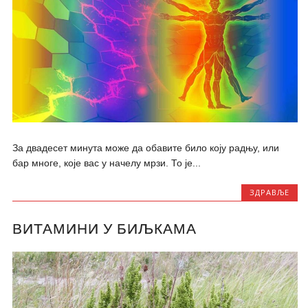
За двадесет минута може да обавите било коју радњу, или
бар многе, које вас у начелу мрзи. То је...
ЗДРАВЉЕ
ВИТАМИНИ У БИЉКАМА