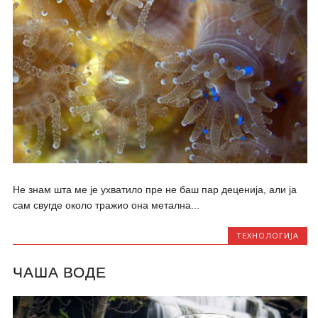
Не знам шта ме је ухватило пре не баш пар деценија, али ја
сам свугде около тражио она метална...
ТЕХНОЛОГИЈА
ЧАША ВОДЕ