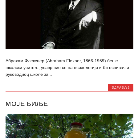
Абрахам Флекснер (Abraham Flexner, 1866-1959) беше
школски учитељ, усавршио се на психологији и би оснивач и
руководиоц школе за...
ЗДРАВЉЕ
МОЈЕ БИЉЕ