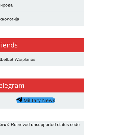
ирода
хнологија
riends
tLetLet Warplanes
elegram
Military News
rror:
Retrieved unsupported status code