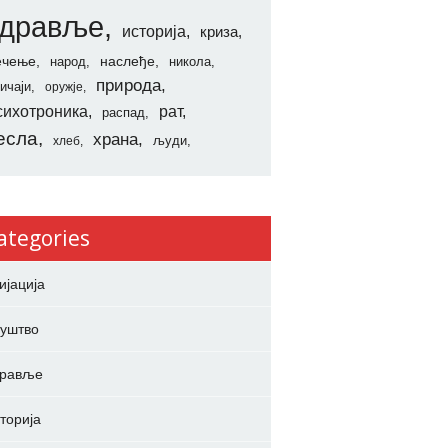
здравље
историја
криза
ечење
наслеђе
народ
никола
природа
ичаји
оружје
сихотроника
рат
распад
есла
храна
људи
хлеб
ategories
ијација
уштво
дравље
торија