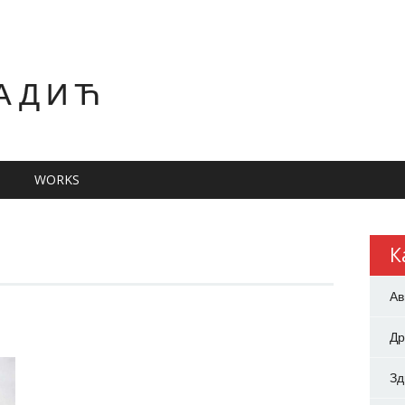
АДИЋ
WORKS
К
Ав
Др
З