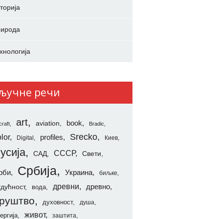
торија
ирода
хнологија
ључне речи
art
aviation
book
craft
Bradic
Srecko
lor
profiles
Digital
Киев
усија
СССР
САД
Свети
Србија
рби
Украина
биљке
древни
удућност
древно
вода
руштво
духовност
душа
живот
ергија
заштита