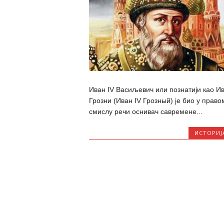
Иван IV Васиљевич или познатији као И
Грозни (Иван IV Грозный) је био у право
смислу речи оснивач савремене...
ИСТОРИЈ