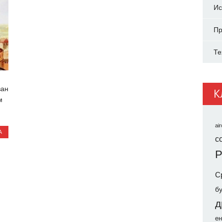
Ис
Пр
Те
ван
К
м
air
А
co
Р
С
б
д
ен