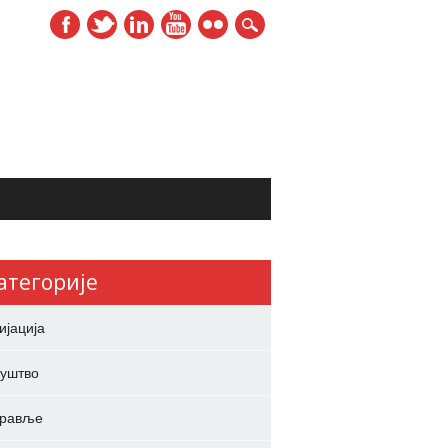
атегорије
ијација
уштво
дравље