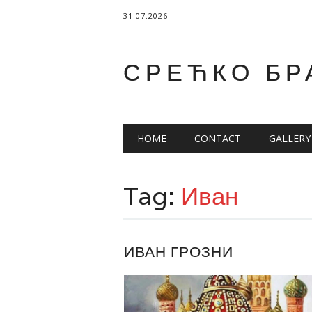
31.07.2026
СРЕЋКО БР
Main menu
Skip
HOME
CONTACT
GALLERY
to
content
Tag:
Иван
ИВАН ГРОЗНИ