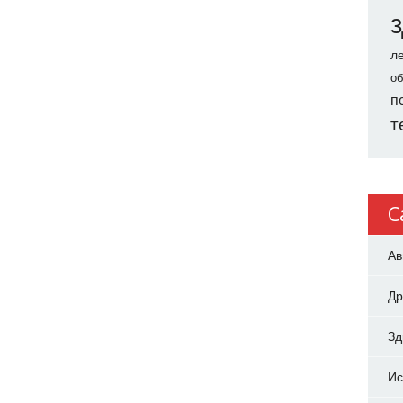
л
об
п
т
C
Ав
Др
З
Ис