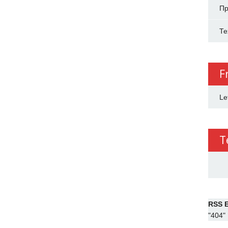
Пр
Те
F
Le
T
RSS E
"404"