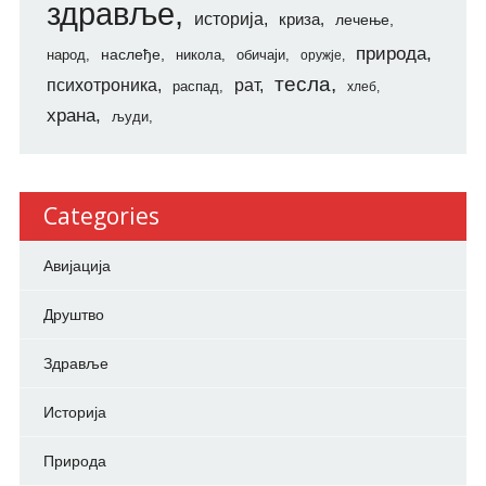
здравље
историја
криза
лечење
природа
наслеђе
народ
никола
обичаји
оружје
тесла
психотроника
рат
распад
хлеб
храна
људи
Categories
Авијација
Друштво
Здравље
Историја
Природа