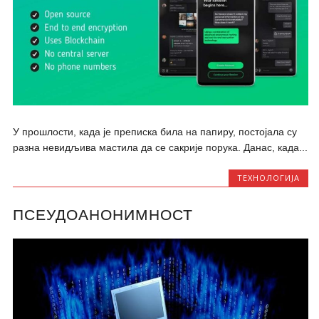
У прошлости, када је преписка била на папиру, постојала су
разна невидљива мастила да се сакрије порука. Данас, када...
ТЕХНОЛОГИЈА
ПСЕУДОАНОНИМНОСТ