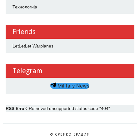
Технологија
Friends
LetLetLet Warplanes
Telegram
Military News
RSS Error:
Retrieved unsupported status code "404"
© СРЕЋКО БРАДИЋ