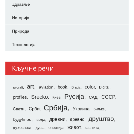
Здравље
Историја
Природа
Технологија
Кључне речи
art
color
aviation
book
Digital
aircraft
Bradic
Русија
Srecko
СССР
profiles
САД
Киев
Србија
Свети
Срби
Украина
биљке
друштво
древни
будућност
древно
вода
живот
духовност
енергија
душа
заштита