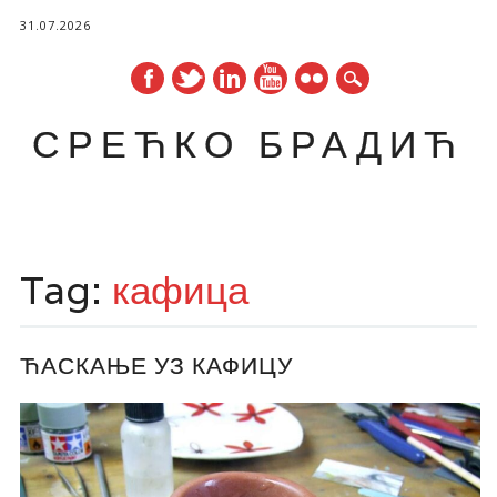
31.07.2026
СРЕЋКО БРАДИЋ
Main menu
Skip
to
Tag:
кафица
content
ЋАСКАЊЕ УЗ КАФИЦУ