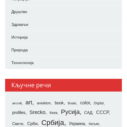
Друштво
Здравље
Историја
Природа
Технологија
Кључне речи
art
color
aviation
book
Digital
aircraft
Bradic
Русија
Srecko
СССР
profiles
САД
Киев
Србија
Свети
Срби
Украина
биљке