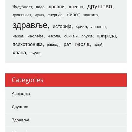
друштво
древни
будућност
древно
вода
живот
духовност
енергија
душа
заштита
здравље
историја
криза
лечење
природа
наслеђе
народ
никола
обичаји
оружје
тесла
психотроника
рат
распад
хлеб
храна
људи
Categories
Авијација
Друштво
Здравље