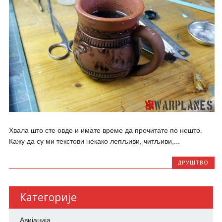
Хвала што сте овде и имате време да прочитате по нешто.
Кажу да су ми текстови некако лепљиви, читљиви,...
ДРУШТВО
Категорије
Авијација