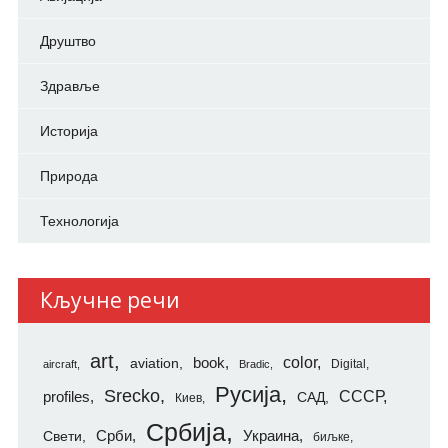
Друштво
Здравље
Историја
Природа
Технологија
Кључне речи
art
color
aviation
book
Digital
aircraft
Bradic
Русија
Srecko
СССР
profiles
САД
Киев
Србија
Свети
Срби
Украина
биљке