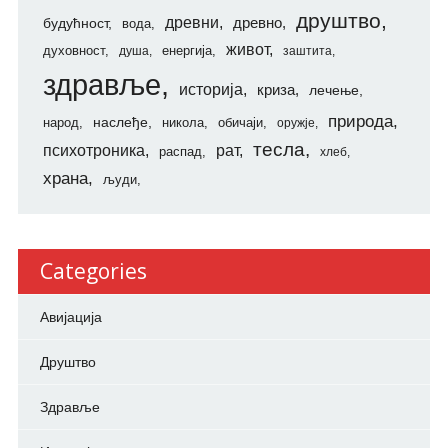
друштво
древни
будућност
древно
вода
живот
духовност
енергија
душа
заштита
здравље
историја
криза
лечење
природа
наслеђе
народ
никола
обичаји
оружје
тесла
психотроника
рат
распад
хлеб
храна
људи
Categories
Авијација
Друштво
Здравље