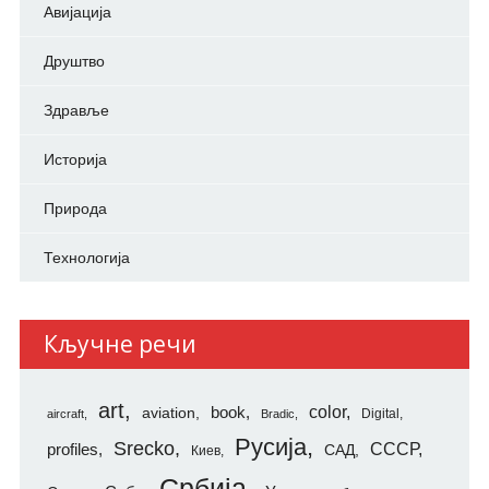
Авијација
Друштво
Здравље
Историја
Природа
Технологија
Кључне речи
art
color
aviation
book
Digital
aircraft
Bradic
Русија
Srecko
СССР
profiles
САД
Киев
Србија