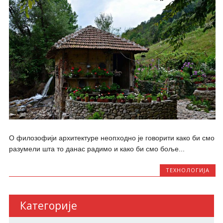
О филозофији архитектуре неопходно је говорити како би смо
разумели шта то данас радимо и како би смо боље...
ТЕХНОЛОГИЈА
Категорије