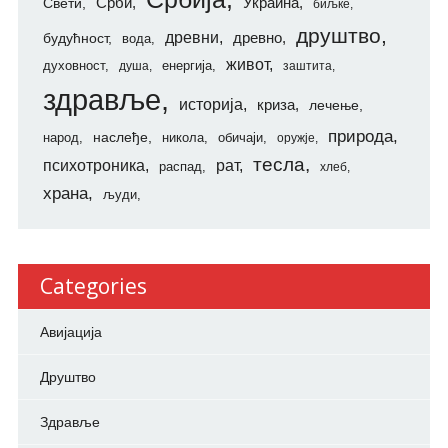
Свети
Срби
Украина
биљке
друштво
древни
будућност
древно
вода
живот
духовност
енергија
душа
заштита
здравље
историја
криза
лечење
природа
наслеђе
народ
никола
обичаји
оружје
тесла
психотроника
рат
распад
хлеб
храна
људи
Categories
Авијација
Друштво
Здравље