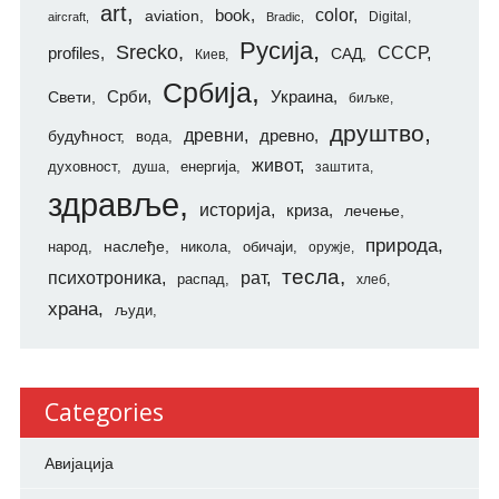
art
color
aviation
book
Digital
aircraft
Bradic
Русија
Srecko
СССР
profiles
САД
Киев
Србија
Свети
Срби
Украина
биљке
друштво
древни
будућност
древно
вода
живот
духовност
енергија
душа
заштита
здравље
историја
криза
лечење
природа
наслеђе
народ
никола
обичаји
оружје
тесла
психотроника
рат
распад
хлеб
храна
људи
Categories
Авијација