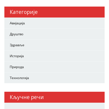
Категорије
Авијација
Друштво
Здравље
Историја
Природа
Технологија
Кључне речи