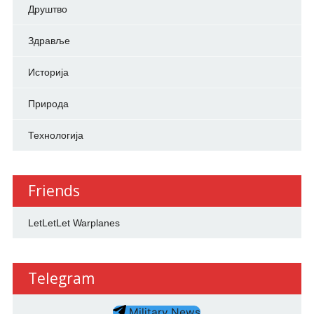
Друштво
Здравље
Историја
Природа
Технологија
Friends
LetLetLet Warplanes
Telegram
Military News