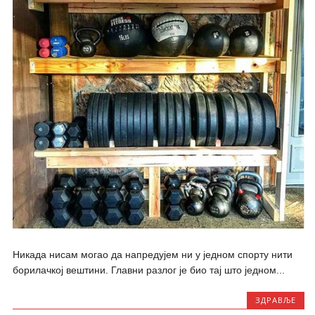
Никада нисам могао да напредујем ни у једном спорту нити
борилачкој вештини. Главни разлог је био тај што једном...
ЗДРАВЉЕ