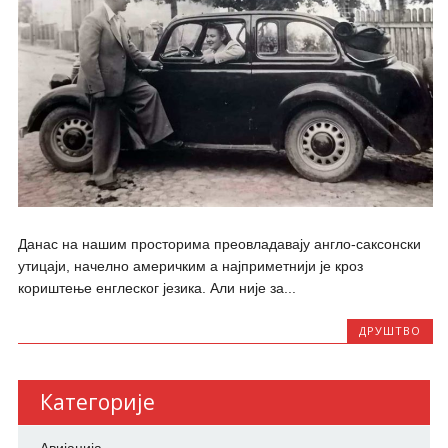
Данас на нашим просторима преовладавају англо-саксонски
утицаји, начелно америчким а најприметнији је кроз
кориштење енглеског језика. Али није за...
ДРУШТВО
Категорије