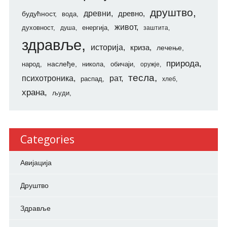
друштво
древни
будућност
древно
вода
живот
духовност
енергија
душа
заштита
здравље
историја
криза
лечење
природа
наслеђе
народ
никола
обичаји
оружје
тесла
психотроника
рат
распад
хлеб
храна
људи
Categories
Авијација
Друштво
Здравље