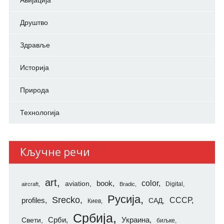
Авијација
Друштво
Здравље
Историја
Природа
Технологија
Кључне речи
art
color
aviation
book
Digital
aircraft
Bradic
Русија
Srecko
СССР
profiles
САД
Киев
Србија
Свети
Срби
Украина
биљке