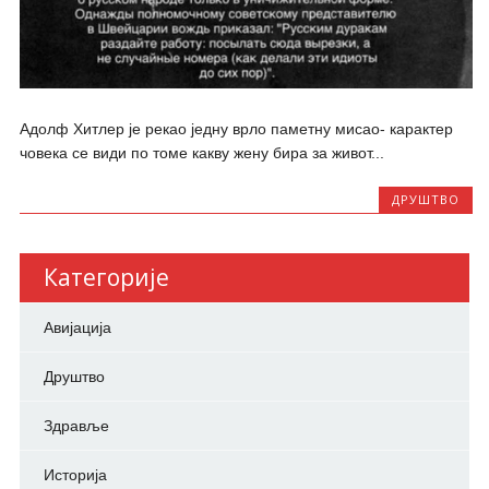
Адолф Хитлер је рекао једну врло паметну мисао- карактер
човека се види по томе какву жену бира за живот...
ДРУШТВО
Категорије
Авијација
Друштво
Здравље
Историја