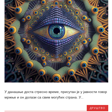
У данашње доста стресно време, присутан је у јавности говор
мржње и он долази са свим могућих страна. У...
ДРУШТВО