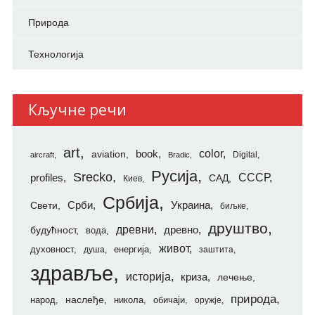
Природа
Технологија
Кључне речи
art
color
aviation
book
Digital
aircraft
Bradic
Русија
Srecko
СССР
profiles
САД
Киев
Србија
Свети
Срби
Украина
биљке
друштво
древни
будућност
древно
вода
живот
духовност
енергија
душа
заштита
здравље
историја
криза
лечење
природа
наслеђе
народ
никола
обичаји
оружје