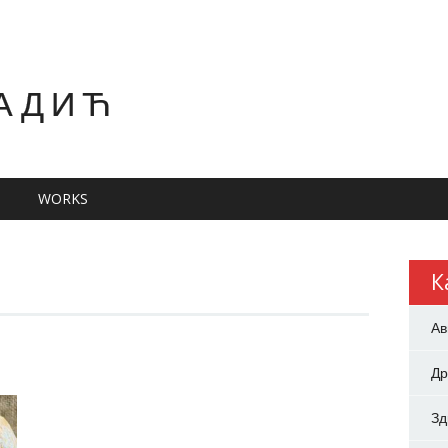
АДИЋ
WORKS
К
Ав
Др
З