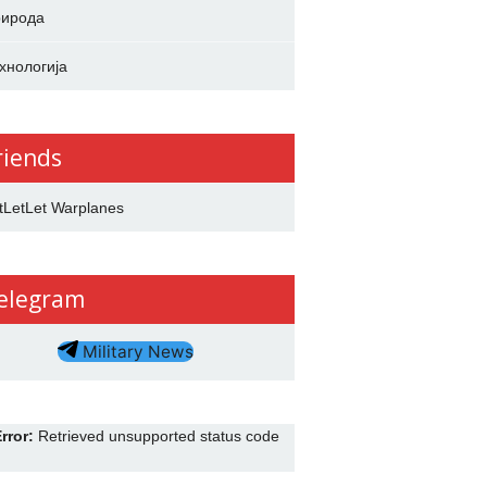
ирода
хнологија
riends
tLetLet Warplanes
elegram
Military News
rror:
Retrieved unsupported status code