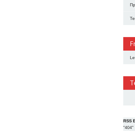
Пр
Те
F
Le
T
RSS E
"404"