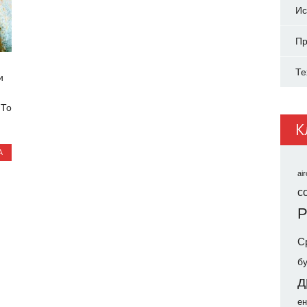
Ис
Пр
Те
и
 То
К
А
air
co
Р
С
б
д
ен