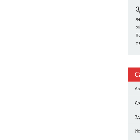
л
об
п
т
C
Ав
Др
З
Ис