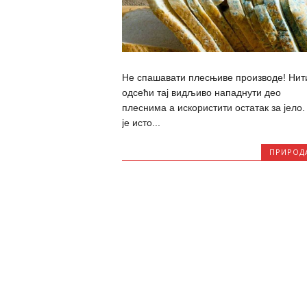
Не спашавати плесњиве производе! Нит
одсећи тај видљиво нападнути део
плеснима а искористити остатак за јело.
је исто...
ПРИРОД