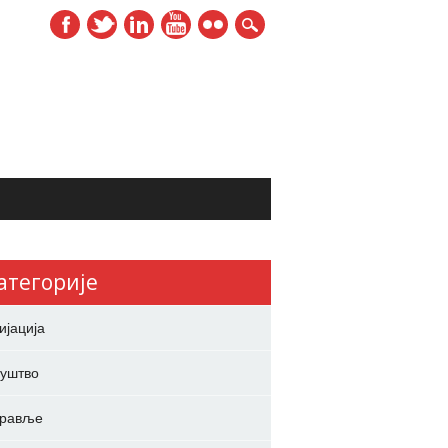
атегорије
ијација
уштво
дравље