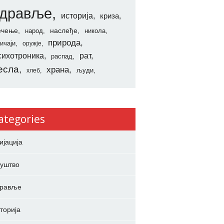
здравље
историја
криза
ечење
наслеђе
народ
никола
природа
ичаји
оружје
сихотроника
рат
распад
есла
храна
људи
хлеб
ategories
ијација
уштво
дравље
торија