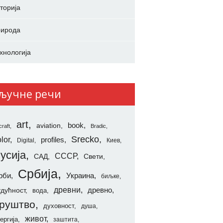
торија
ирода
хнологија
ључне речи
art
aviation
book
craft
Bradic
Srecko
lor
profiles
Digital
Киев
усија
СССР
САД
Свети
Србија
рби
Украина
биљке
древни
удућност
древно
вода
руштво
духовност
душа
живот
ергија
заштита