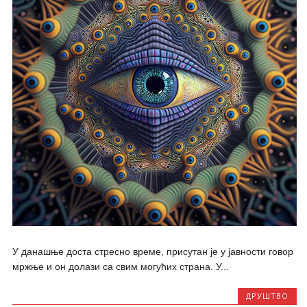
У данашње доста стресно време, присутан је у јавности говор
мржње и он долази са свим могућих страна. У...
ДРУШТВО