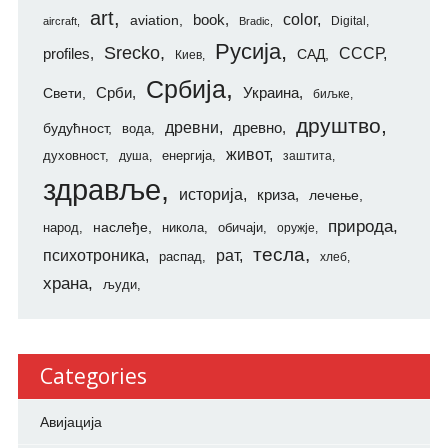
art
color
aviation
book
Digital
aircraft
Bradic
Русија
Srecko
СССР
profiles
САД
Киев
Србија
Свети
Срби
Украина
биљке
друштво
древни
будућност
древно
вода
живот
духовност
енергија
душа
заштита
здравље
историја
криза
лечење
природа
наслеђе
народ
никола
обичаји
оружје
тесла
психотроника
рат
распад
хлеб
храна
људи
Categories
Авијација