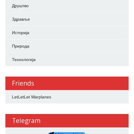
Друштво
Здравље
Историја
Природа
Технологија
Friends
LetLetLet Warplanes
Telegram