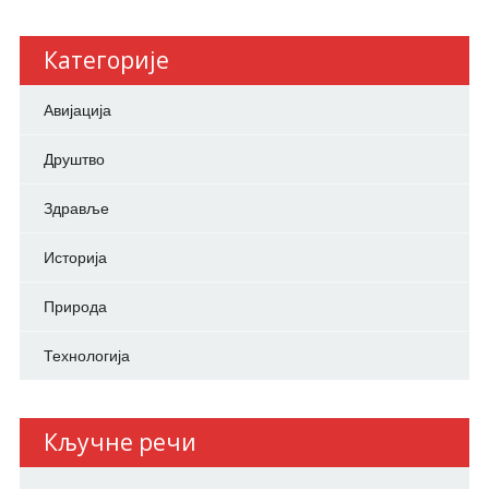
Категорије
Авијација
Друштво
Здравље
Историја
Природа
Технологија
Кључне речи