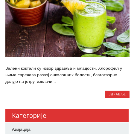
Зелени коктели су извор здравља и младости. Хлорофил у
њима спречава развој онколошких болести, благотворно
делује на јетру, извлачи...
ЗДРАВЉЕ
Категорије
Авијација