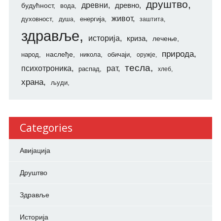
друштво
древни
будућност
древно
вода
живот
духовност
енергија
душа
заштита
здравље
историја
криза
лечење
природа
наслеђе
народ
никола
обичаји
оружје
тесла
психотроника
рат
распад
хлеб
храна
људи
Categories
Авијација
Друштво
Здравље
Историја