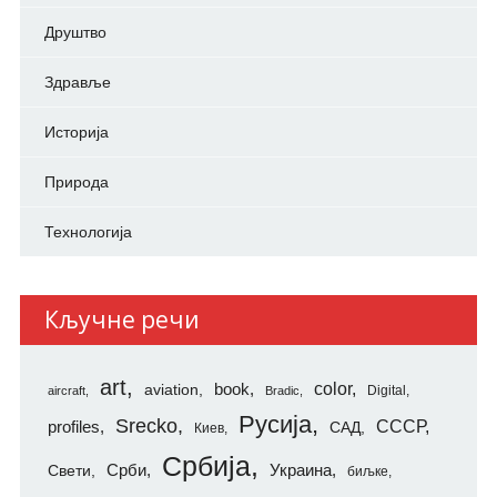
Друштво
Здравље
Историја
Природа
Технологија
Кључне речи
art
color
aviation
book
Digital
aircraft
Bradic
Русија
Srecko
СССР
profiles
САД
Киев
Србија
Свети
Срби
Украина
биљке