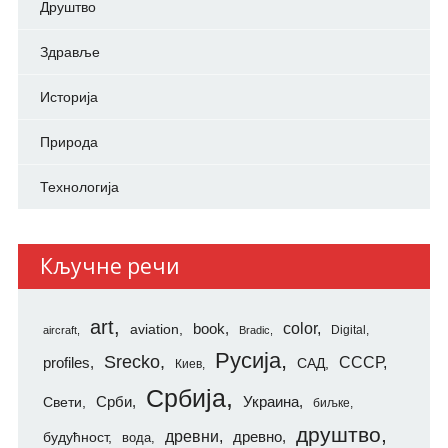
Друштво
Здравље
Историја
Природа
Технологија
Кључне речи
art
color
aviation
book
Digital
aircraft
Bradic
Русија
Srecko
СССР
profiles
САД
Киев
Србија
Свети
Срби
Украина
биљке
друштво
древни
будућност
древно
вода