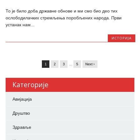
То је било доба државне обнове и ми смо био део тих
ослободилачких стремљења поробљених народа. Први
устанак нам...
ИСТОРИЈА
1
2
3
…
5
Next ›
Категорије
Авијација
Друштво
Здравље