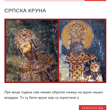
СРПСКА КРУНА
Пре више година сам некако обратио пажњу на круне наших
владара. То су биле круне које су користили у...
ТЕХНОЛОГИЈА