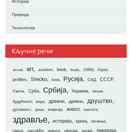
Историја
Природа
Технологија
Кључне речи
art
color
aviation
book
Digital
aircraft
Bradic
Русија
Srecko
СССР
profiles
САД
Киев
Србија
Свети
Срби
Украина
биљке
друштво
древни
будућност
древно
вода
живот
духовност
енергија
душа
заштита
здравље
историја
криза
лечење
природа
наслеђе
народ
никола
обичаји
оружје