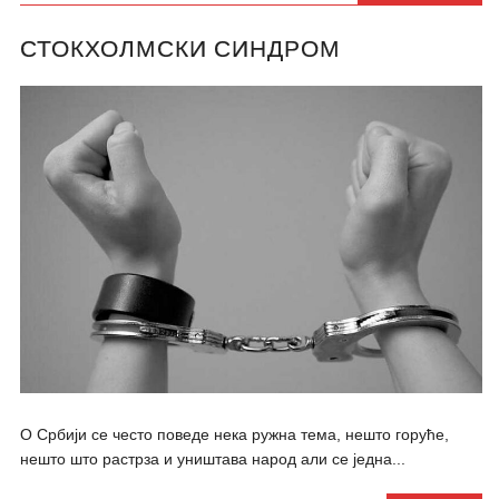
СТОКХОЛМСКИ СИНДРОМ
О Србији се често поведе нека ружна тема, нешто горуће,
нешто што растрза и уништава народ али се једна...