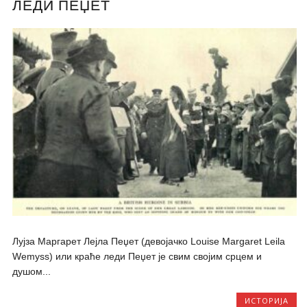
ЛЕДИ ПЕЏЕТ
Лујза Маргарет Лејла Пеџет (девојачко Louise Margaret Leila
Wemyss) или краће леди Пеџет је свим својим срцем и
душом...
ИСТОРИЈА