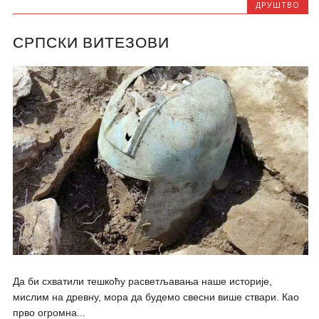
ДРУШТВО
СРПСКИ ВИТЕЗОВИ
Да би схватили тешкоћу расветљавања наше историје,
мислим на древну, мора да будемо свесни више ствари. Као
прво огромна...