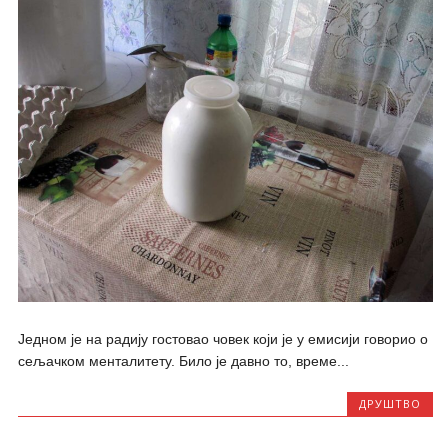
Једном је на радију гостовао човек који је у емисији говорио о
сељачком менталитету. Било је давно то, време...
ДРУШТВО