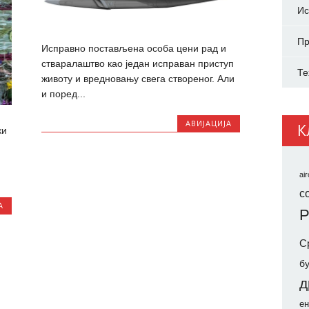
Ис
Пр
Исправно постављена особа цени рад и
стваралаштво као један исправан приступ
Те
животу и вредновању свега створеног. Али
и поред...
АВИЈАЦИЈА
К
ки
air
co
А
Р
С
б
д
ен