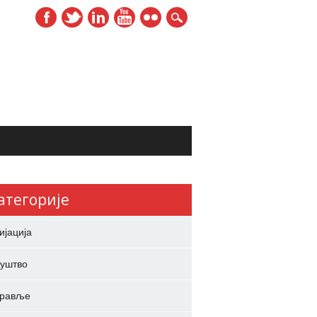
атегорије
ијација
уштво
дравље