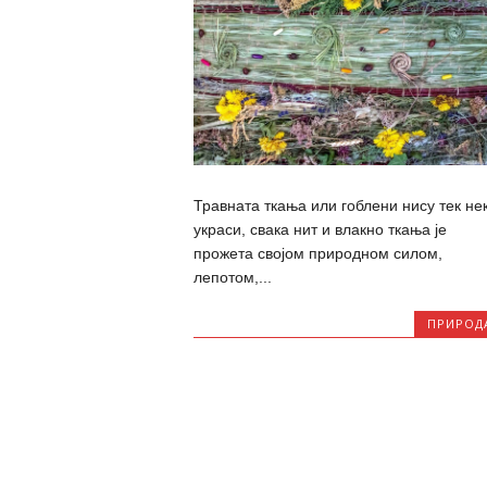
Травната ткања или гоблени нису тек не
украси, свака нит и влакно ткања је
прожета својом природном силом,
лепотом,...
ПРИРОД