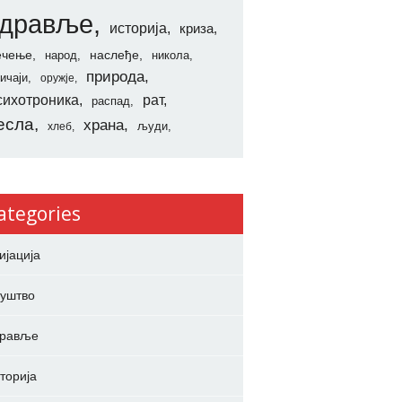
здравље
историја
криза
ечење
наслеђе
народ
никола
природа
ичаји
оружје
сихотроника
рат
распад
есла
храна
људи
хлеб
ategories
ијација
уштво
дравље
торија