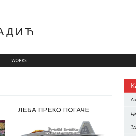
АДИЋ
WORKS
К
Ав
ЛЕБА ПРЕКО ПОГАЧЕ
Др
З