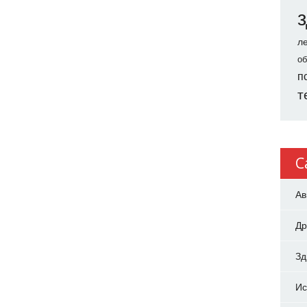
л
об
п
т
C
Ав
Др
З
Ис