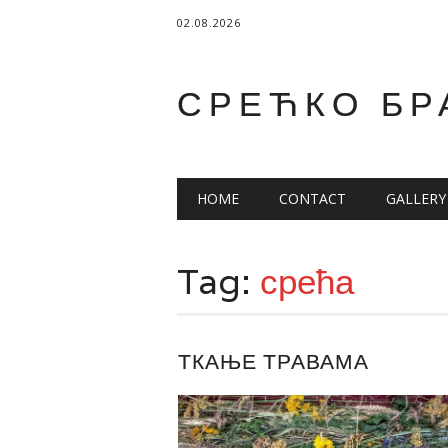
02.08.2026
СРЕЋКО БР
Main menu
Skip
HOME
CONTACT
GALLERY
to
content
Tag:
срећа
ТКАЊЕ ТРАВАМА