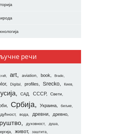
торија
ирода
хнологија
ључне речи
art
aviation
book
craft
Bradic
Srecko
lor
profiles
Digital
Киев
усија
СССР
САД
Свети
Србија
рби
Украина
биљке
древни
удућност
древно
вода
руштво
духовност
душа
живот
ергија
заштита