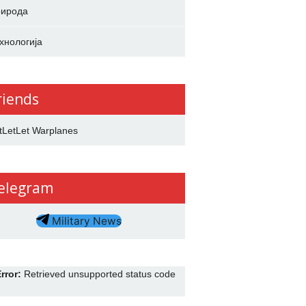
ирода
хнологија
riends
tLetLet Warplanes
elegram
Military News
rror:
Retrieved unsupported status code