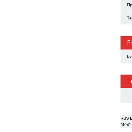
Пр
Те
F
Le
T
RSS E
"404"