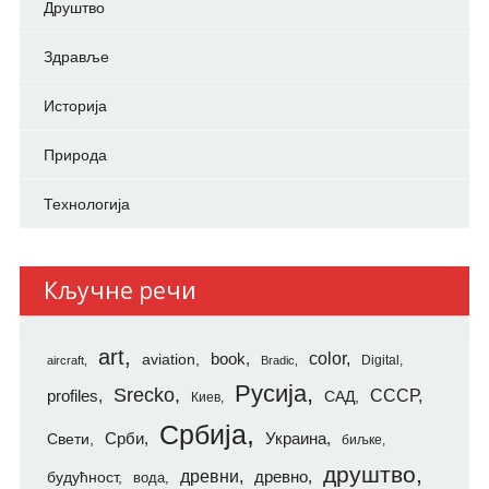
Друштво
Здравље
Историја
Природа
Технологија
Кључне речи
art
color
aviation
book
Digital
aircraft
Bradic
Русија
Srecko
СССР
profiles
САД
Киев
Србија
Свети
Срби
Украина
биљке
друштво
древни
будућност
древно
вода