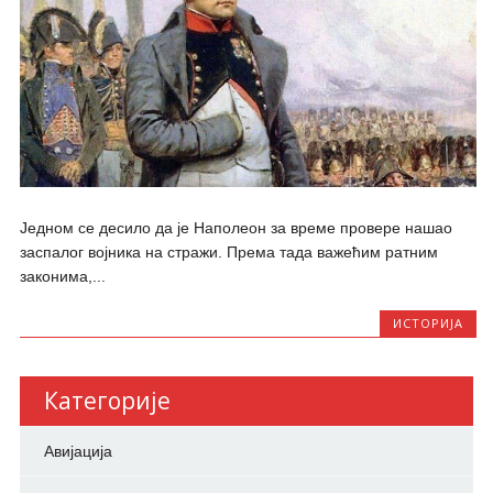
Једном се десило да је Наполеон за време провере нашао
заспалог војника на стражи. Према тада важећим ратним
законима,...
ИСТОРИЈА
Категорије
Авијација