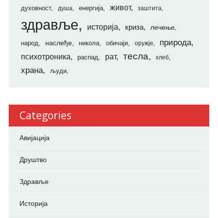
живот
духовност
енергија
душа
заштита
здравље
историја
криза
лечење
природа
наслеђе
народ
никола
обичаји
оружје
тесла
психотроника
рат
распад
хлеб
храна
људи
Categories
Авијација
Друштво
Здравље
Историја