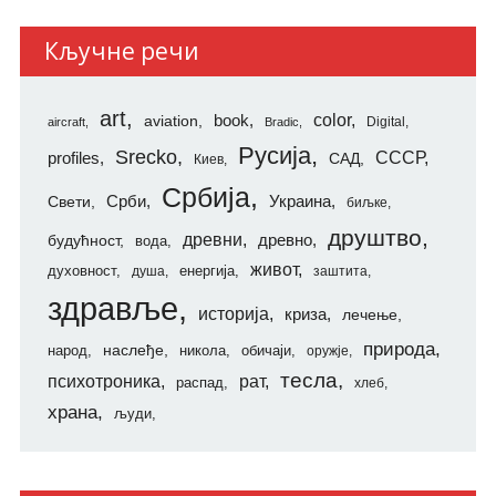
Кључне речи
art
color
aviation
book
Digital
aircraft
Bradic
Русија
Srecko
СССР
profiles
САД
Киев
Србија
Свети
Срби
Украина
биљке
друштво
древни
будућност
древно
вода
живот
духовност
енергија
душа
заштита
здравље
историја
криза
лечење
природа
наслеђе
народ
никола
обичаји
оружје
тесла
психотроника
рат
распад
хлеб
храна
људи