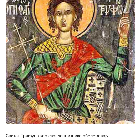
Светог Трифуна као свог заштитника обележавају