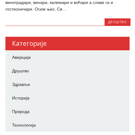
виноградари, винари, калемари и воћари а славе га и
гостионичари. Осим њих, Св....
ДРУШТВО
Категорије
Авијација
Друштво
Здравље
Историја
Природа
Технологија