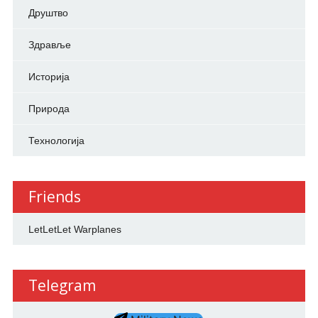
Друштво
Здравље
Историја
Природа
Технологија
Friends
LetLetLet Warplanes
Telegram