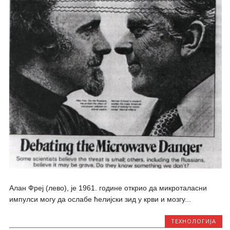
Алан Фреј (лево), је 1961. године открио да микроталасни
импулси могу да ослабе ћелијски зид у крви и мозгу...
ТЕХНОЛОГИЈА