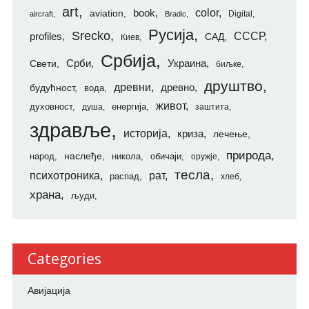
art
color
aviation
book
Digital
aircraft
Bradic
Русија
Srecko
СССР
profiles
САД
Киев
Србија
Свети
Срби
Украина
биљке
друштво
древни
будућност
древно
вода
живот
духовност
енергија
душа
заштита
здравље
историја
криза
лечење
природа
наслеђе
народ
никола
обичаји
оружје
тесла
психотроника
рат
распад
хлеб
храна
људи
Categories
Авијација