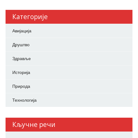
Категорије
Авијација
Друштво
Здравље
Историја
Природа
Технологија
Кључне речи