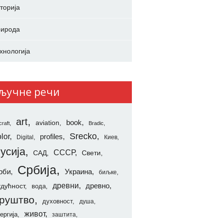
торија
ирода
хнологија
ључне речи
art
aviation
book
craft
Bradic
Srecko
lor
profiles
Digital
Киев
усија
СССР
САД
Свети
Србија
рби
Украина
биљке
древни
удућност
древно
вода
руштво
духовност
душа
живот
ергија
заштита