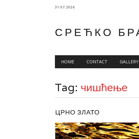
31.07.2026
СРЕЋКО БР
Main menu
Skip
HOME
CONTACT
GALLERY
to
content
Tag:
чишћење
ЦРНО ЗЛАТО