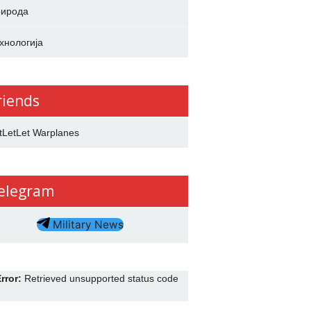
ирода
хнологија
riends
tLetLet Warplanes
elegram
Military News
rror:
Retrieved unsupported status code