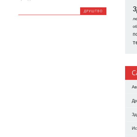
ДРУШТВО
л
об
п
т
C
Ав
Др
З
Ис