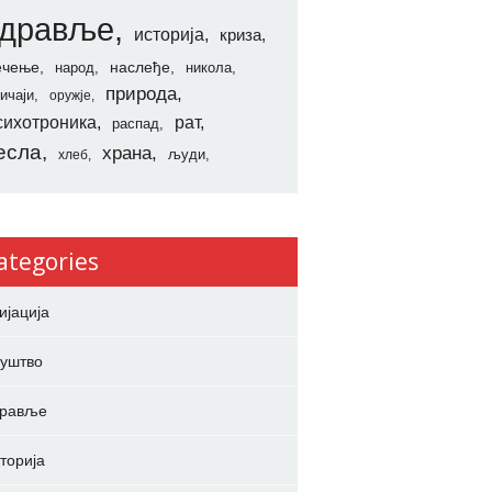
здравље
историја
криза
ечење
наслеђе
народ
никола
природа
ичаји
оружје
сихотроника
рат
распад
есла
храна
људи
хлеб
ategories
ијација
уштво
дравље
торија