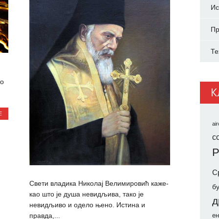
Ис
Пр
Те
то
К
Е
air
co
Р
С
Свети владика Николај Велимировић каже-
б
као што је душа невидљива, тако је
д
невидљиво и одело њено. Истина и
правда,...
ен