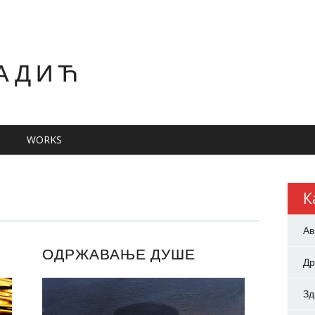
АДИЋ
WORKS
К
Ав
ОДРЖАВАЊЕ ДУШЕ
Др
З