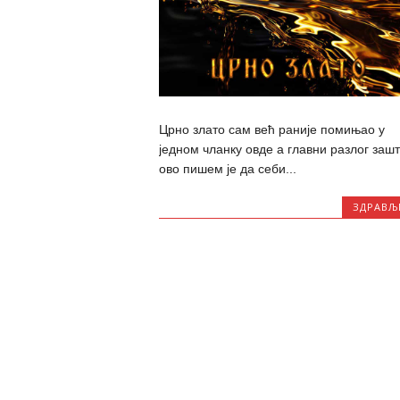
Црно злато сам већ раније помињао у
једном чланку овде а главни разлог заш
ово пишем је да себи...
ЗДРАВЉ