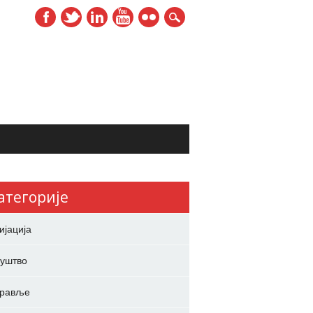
атегорије
ијација
уштво
дравље