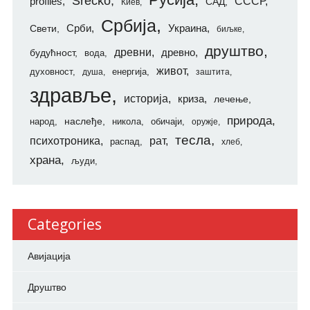
Srecko
СССР
profiles
САД
Киев
Србија
Свети
Срби
Украина
биљке
друштво
древни
будућност
древно
вода
живот
духовност
енергија
душа
заштита
здравље
историја
криза
лечење
природа
наслеђе
народ
никола
обичаји
оружје
тесла
психотроника
рат
распад
хлеб
храна
људи
Categories
Авијација
Друштво