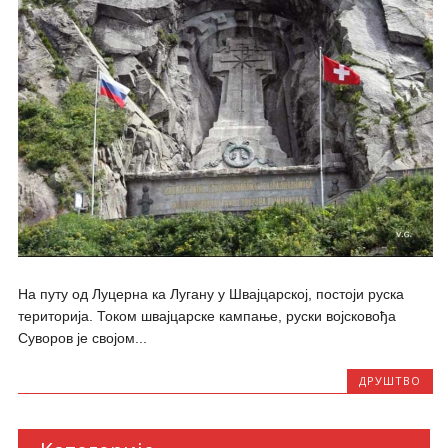
На путу од Луцерна ка Лугану у Швајцарској, постоји руска
територија. Током швајцарске кампање, руски војсковођа
Суворов је својом...
ДРУШТВО