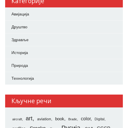
Категорије
Авијација
Друштво
Здравље
Историја
Природа
Технологија
Кључне речи
art
color
aviation
book
Digital
aircraft
Bradic
Русија