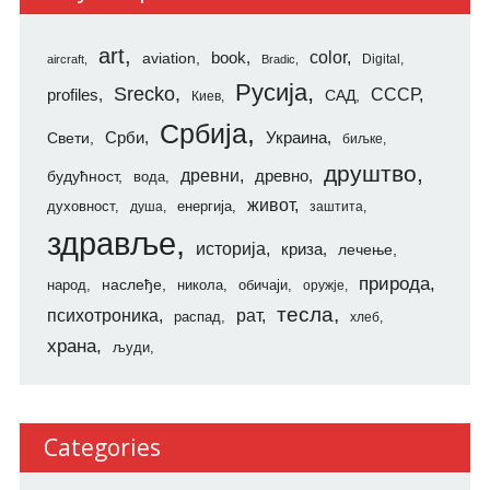
art
color
aviation
book
Digital
aircraft
Bradic
Русија
Srecko
СССР
profiles
САД
Киев
Србија
Свети
Срби
Украина
биљке
друштво
древни
будућност
древно
вода
живот
духовност
енергија
душа
заштита
здравље
историја
криза
лечење
природа
наслеђе
народ
никола
обичаји
оружје
тесла
психотроника
рат
распад
хлеб
храна
људи
Categories