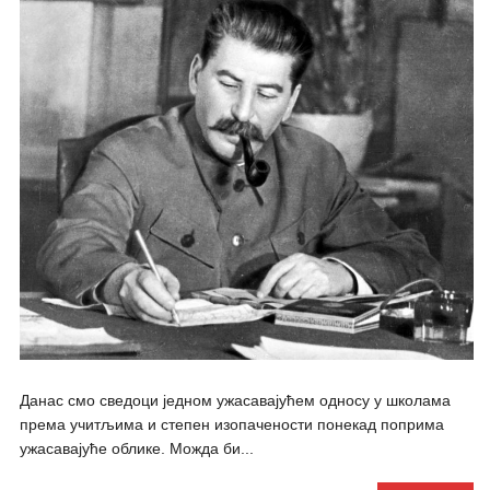
Данас смо сведоци једном ужасавајућем односу у школама
према учитљима и степен изопачености понекад поприма
ужасавајуће облике. Можда би...