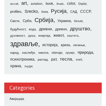
art
color
aviation
book
Digital
aircraft
Bradic
Русија
Srecko
СССР
profiles
САД
Киев
Србија
Свети
Срби
Украина
биљке
друштво
древни
будућност
древно
вода
живот
духовност
енергија
душа
заштита
здравље
историја
криза
лечење
природа
наслеђе
народ
никола
обичаји
оружје
тесла
психотроника
рат
распад
хлеб
храна
људи
Categories
Авијација