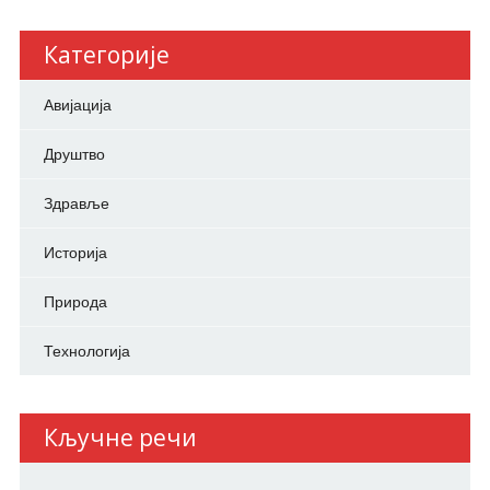
Категорије
Авијација
Друштво
Здравље
Историја
Природа
Технологија
Кључне речи