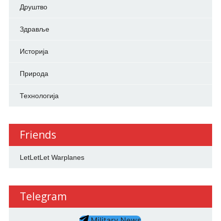
Друштво
Здравље
Историја
Природа
Технологија
Friends
LetLetLet Warplanes
Telegram
Military News