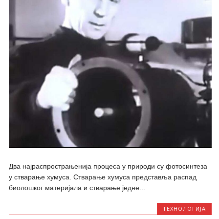
Два најраспрострањенија процеса у природи су фотосинтеза
у стварање хумуса. Стварање хумуса представља распад
биолошког материјала и стварање једне...
ТЕХНОЛОГИЈА