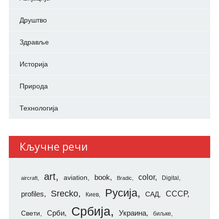
Друштво
Здравље
Историја
Природа
Технологија
Кључне речи
art
color
aviation
book
Digital
aircraft
Bradic
Русија
Srecko
СССР
profiles
САД
Киев
Србија
Свети
Срби
Украина
биљке