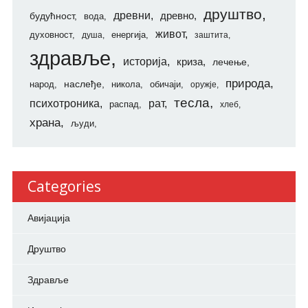
друштво
древни
будућност
древно
вода
живот
духовност
енергија
душа
заштита
здравље
историја
криза
лечење
природа
наслеђе
народ
никола
обичаји
оружје
тесла
психотроника
рат
распад
хлеб
храна
људи
Categories
Авијација
Друштво
Здравље