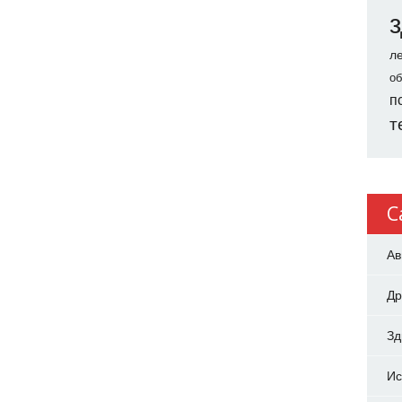
л
об
п
т
C
Ав
Др
З
Ис