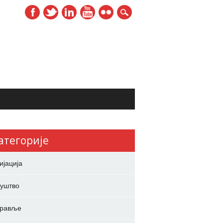
атегорије
ијација
уштво
дравље