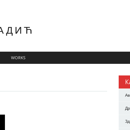
АДИЋ
WORKS
К
Ав
Др
З