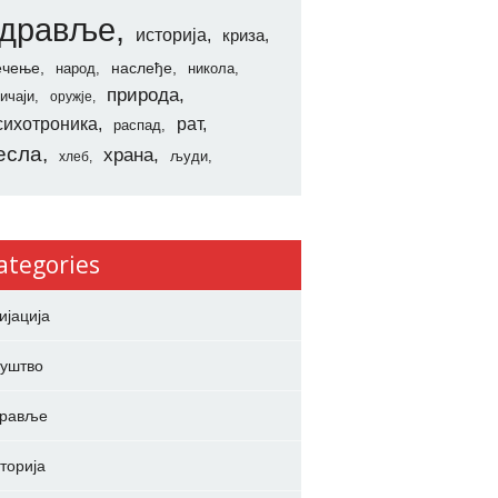
здравље
историја
криза
ечење
наслеђе
народ
никола
природа
ичаји
оружје
сихотроника
рат
распад
есла
храна
људи
хлеб
ategories
ијација
уштво
дравље
торија