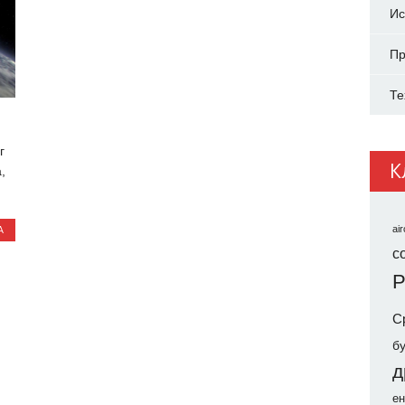
Ис
Пр
Те
г
К
,
А
air
co
Р
С
б
д
ен