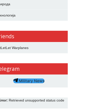
ирода
хнологија
riends
tLetLet Warplanes
elegram
Military News
rror:
Retrieved unsupported status code