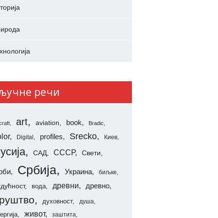
торија
ирода
хнологија
ључне речи
art
aviation
book
craft
Bradic
Srecko
lor
profiles
Digital
Киев
усија
СССР
САД
Свети
Србија
рби
Украина
биљке
древни
удућност
древно
вода
руштво
духовност
душа
живот
ергија
заштита