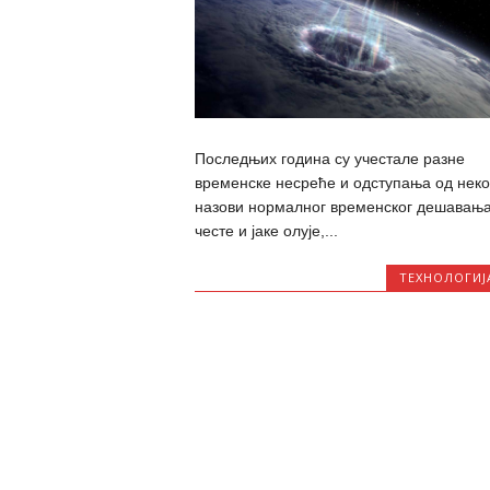
Последњих година су учестале разне
временске несреће и одступања од неко
назови нормалног временског дешавања
честе и јаке олује,...
ТЕХНОЛОГИЈ