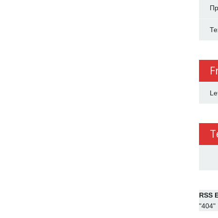
Пр
Те
F
Le
T
RSS E
"404"