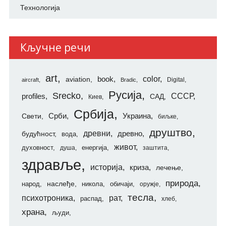
Технологија
Кључне речи
art
color
aviation
book
Digital
aircraft
Bradic
Русија
Srecko
СССР
profiles
САД
Киев
Србија
Свети
Срби
Украина
биљке
друштво
древни
будућност
древно
вода
живот
духовност
енергија
душа
заштита
здравље
историја
криза
лечење
природа
наслеђе
народ
никола
обичаји
оружје
тесла
психотроника
рат
распад
хлеб
храна
људи