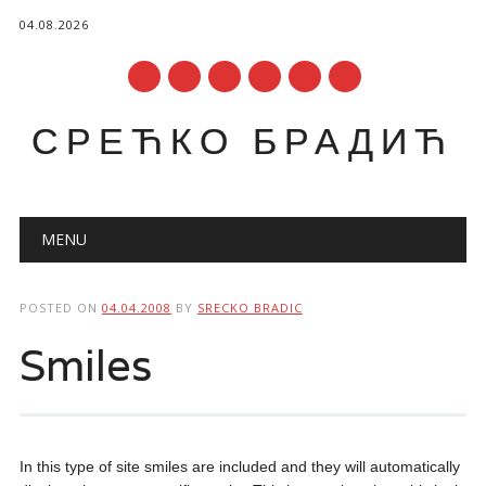
04.08.2026
СРЕЋКО БРАДИЋ
Main menu
Skip
MENU
to
content
POSTED ON
04.04.2008
BY
SRECKO BRADIC
Smiles
In this type of site smiles are included and they will automatically