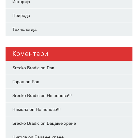
Историја
Природа
Технологија
Коментари
Srecko Bradic
on
Рак
Горан
on
Рак
Srecko Bradic
on
Не поново!!!
Нимола
on
Не поново!!!
Srecko Bradic
on
Бацање хране
Никола
on
Бацање хране