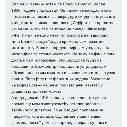
Пар речи о мени- зовем се Брадић Срећко, рођен
1966. године у Крушевцу. Од најраније младости сам
показивао занимање за авијацију и сигурно јак утисак и
утицај на то је имао један ловац Сејбр који је прелетео
изнад мене док сам се играо на ливади близу моје
куће. Имам и нешто летачког искуства на једрилици
типа Бланик а највећи део времена сам посветио
макетарству. Задњих пар деценија сам урадио доста
материјала за стране часописе. На тему авијације сам
доста и сам истраживао, обишао доста људи из
Краљевине. Безмало три хиљаде илустрација сам
објавио по разним књигама и часописима и то још увек
радим. Било је ту и референтних радова. Засновано
на мојим цртежима, неки произвођачи макета су
урадили пластичне макете.
А онда долази 2015. када су се десиле неке дивне
промене у мом животу између осталог набавка
Теслиног осцилатора. То је био део припреме за
пандемију која долази. Од тад све више и више
времена посвећујем како природи, здрављу, тако и