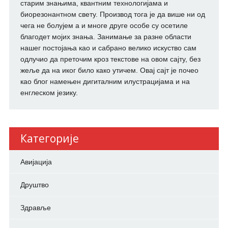
старим знањима, квантним технологијама и
биорезонантном свету. Производ тога је да више ни од
чега не болујем а и многе друге особе су осетиле
благодет мојих знања. Занимање за разне области
нашег постојања као и сабрано велико искуство сам
одлучио да преточим кроз текстове на овом сајту, без
жеље да на иког било како утичем. Овај сајт је почео
као блог намењен дигиталним илустрацијама и на
енглеском језику.
Категорије
Авијација
Друштво
Здравље