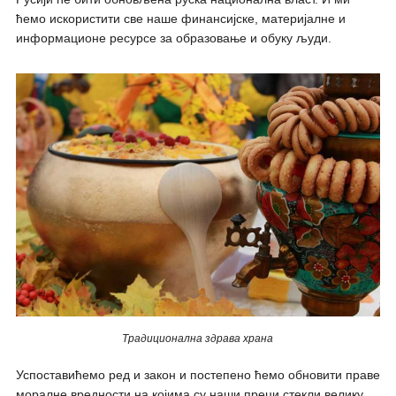
ћемо искористити све наше финансијске, материјалне и
информационe ресурсe за образовање и обуку људи.
Традиционална здрава храна
Успоставићемо ред и закон и постепено ћемо обновити праве
моралне вредности на којима су наши преци стекли велику