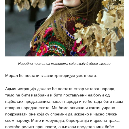
Народна ношња са мотивима који имају дубоки смисао
Морал ће постати главни критеријум уметности.
Администрација државе ће постати ствар читавог народa,
тамо ће бити изабрани и бити постављени најбољи од
најбољих представника нашег народа и то ће тада бити наша
стварна народна елита. Ми ћемо активно и континуирано
подржавати оне који су спремни да искрено и часно служe
свом народу. Мито и корупција, бирократија и црвена трака,
постаће реликт прошлости, а њихови представници биће