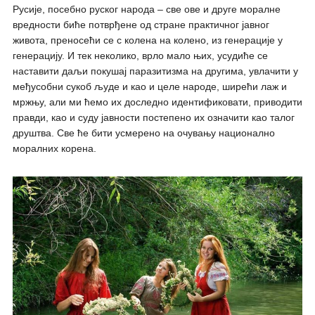
Русије, посебно руског народa – све ове и друге моралне
вредности биће потврђене од стране практичног јавног
живота, преносећи се с колена на колено, из генерације у
генерацију. И тек неколико, врло мало њих, усудиће се
наставити даљи покушај паразитизмa на другима, увлачити у
међусобни сукоб људе и као и целе народе, ширећи лаж и
мржњу, али ми ћемо их доследно идентификовати, приводити
правди, као и суду јавности постепено их означити као талог
друштва. Све ће бити усмеренo на очувању националнo
моралних корена.