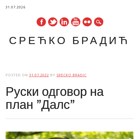
31.07.2026
СРЕЋКО БРАДИЋ
Main menu
Skip
to
POSTED ON
31.07.2022
BY
SRECKO BRADIC
content
Руски одговор на
план ”Далс”