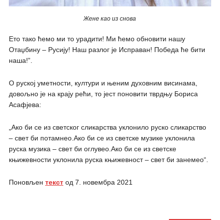
Жене као из снова
Ето тако ћемо ми то урадити! Ми ћемо обновити нашу
Отаџбину – Русију! Наш разлог је Исправан! Победа ће бити
наша!”.
O руској уметности, култури и њеним духовним висинама,
довољно је на крају рећи, то јест поновити тврдњу Борисa
Асафјева:
„Ако би се из светског сликарства уклонило руско сликарство
– свет би потамнео.Ако би се из светске музике уклонила
руска музика – свет би оглувео.Ако би се из светске
књижевности уклонила руска књижевност – свет би занемео“.
Поновљен
текст
од 7. новембра 2021