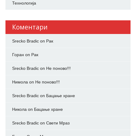
Технологија
Коментари
Srecko Bradic
on
Рак
Горан
on
Рак
Srecko Bradic
on
Не поново!!!
Нимола
on
Не поново!!!
Srecko Bradic
on
Бацање хране
Никола
on
Бацање хране
Srecko Bradic
on
Свети Мраз