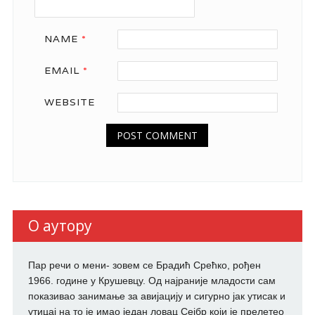
NAME
*
EMAIL
*
WEBSITE
О аутору
Пар речи о мени- зовем се Брадић Срећко, рођен
1966. године у Крушевцу. Од најраније младости сам
показивао занимање за авијацију и сигурно јак утисак и
утицај на то је имао један ловац Сејбр који је прелетео