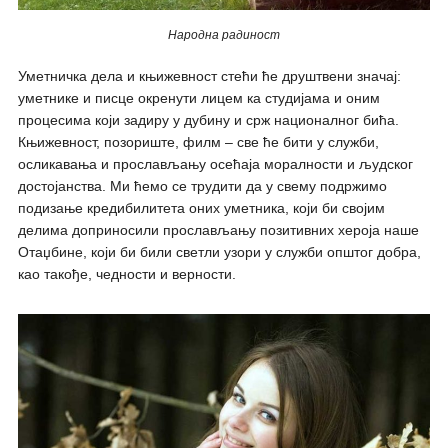
Народна радиност
Уметничка дела и књижевност стећи ће друштвени значај:
уметнике и писце окренути лицем ка студијама и оним
процесима који задиру у дубину и срж националног бића.
Књижевност, позориште, филм – све ће бити у служби,
осликавања и прослављању осећајa моралности и људског
достојанства. Ми ћемо се трудити да у свему подржимо
подизање кредибилитета оних уметника, који би својим
делима доприносили прослављању позитивних хероја наше
Отаџбине, који би били светли узори у служби општог добра,
као такође, чедности и верности.