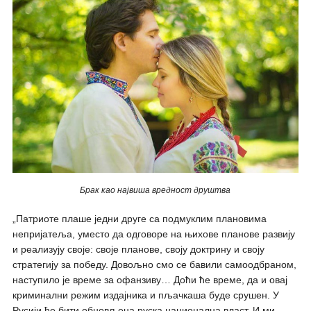
Брак као највиша вредност друштва
„Патриоте плашe једни друге са подмуклим плановима
непријатеља, уместо да одговорe на њихове планове развију
и реализују своје: своје планове, своју доктрину и своју
стратегију за победу. Довољно смо се бавили самоодбраном,
наступило је време за офанзиву… Доћи ће време, да и овај
криминални режим издајника и пљачкаша буде срушен. У
Русији ће бити обновљена рускa националнa власт. И ми