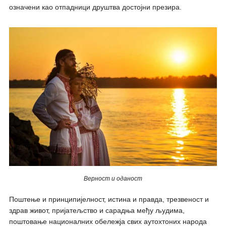
означени као отпадници друштва достојни презира.
Верност и оданост
Поштење и принципијелност, истина и правда, трезвеност и
здрав живот, пријатељство и сарадња међу људима,
поштовање националних обележја свих аутохтоних народа