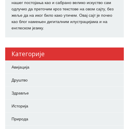
нашег постојања као и сабрано велико искуство сам
одлучио да преточим кроз текстове на овом сајту, без
жеље да на иког било како утичем. Овај сајт је почео
као блог намењен дигиталним илустрацијама и на
енглеском језику.
Категорије
Авијација
Друштво
Здравље
Историја
Природа