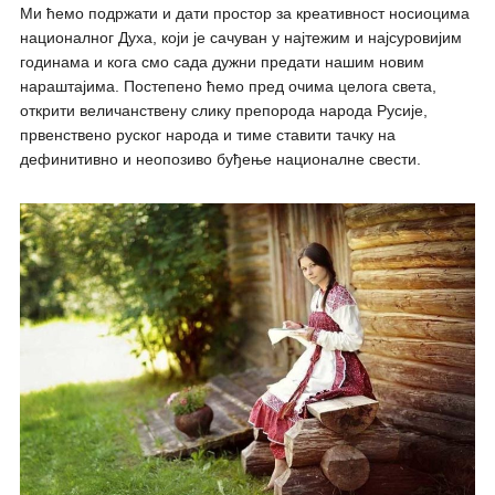
Ми ћемо подржати и дати простор за креативност носиоцима
националног Духа, који је сачуван у најтежим и најсуровијим
годинама и кога смо сада дужни предати нашим новим
нараштајима. Постепено ћемо пред очима целога света,
открити величанствену слику препорода народа Русије,
првенствено руског народа и тиме ставити тачку на
дефинитивно и неопозиво буђење националне свести.