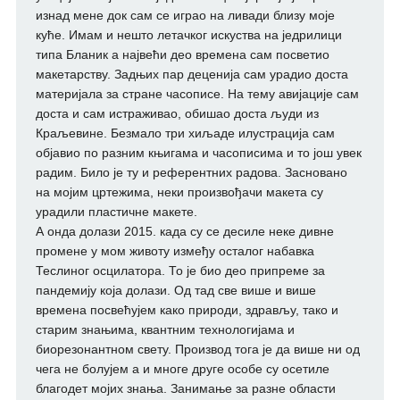
изнад мене док сам се играо на ливади близу моје
куће. Имам и нешто летачког искуства на једрилици
типа Бланик а највећи део времена сам посветио
макетарству. Задњих пар деценија сам урадио доста
материјала за стране часописе. На тему авијације сам
доста и сам истраживао, обишао доста људи из
Краљевине. Безмало три хиљаде илустрација сам
објавио по разним књигама и часописима и то још увек
радим. Било је ту и референтних радова. Засновано
на мојим цртежима, неки произвођачи макета су
урадили пластичне макете.
А онда долази 2015. када су се десиле неке дивне
промене у мом животу између осталог набавка
Теслиног осцилатора. То је био део припреме за
пандемију која долази. Од тад све више и више
времена посвећујем како природи, здрављу, тако и
старим знањима, квантним технологијама и
биорезонантном свету. Производ тога је да више ни од
чега не болујем а и многе друге особе су осетиле
благодет мојих знања. Занимање за разне области