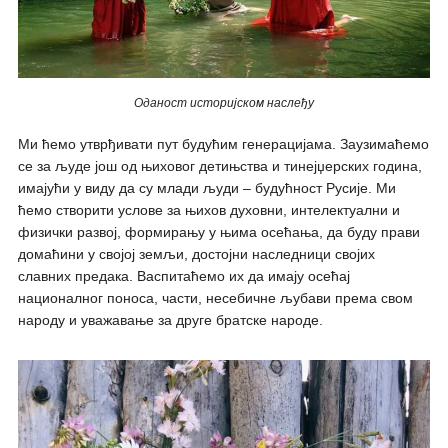
Оданост историјском наслеђу
Ми ћемо утврђивати пут будућим генерацијама. Заузимаћемо
се за људе још од њиховог детињства и тинејџерских година,
имајући у виду да су млади људи – будућност Русије. Ми
ћемо створити услове за њихов духовни, интелектуални и
физички развој, формирању у њима осећања, да буду прави
домаћини у својој земљи, достојни наследници својих
славних предака. Васпитаћемо их да имају осећај
националног поноса, части, несебичнe љубави према свом
народу и уважавање за друге братскe народe.