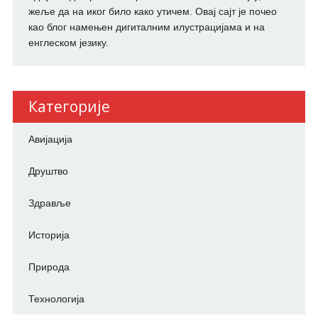
жеље да на иког било како утичем. Овај сајт је почео
као блог намењен дигиталним илустрацијама и на
енглеском језику.
Категорије
Авијација
Друштво
Здравље
Историја
Природа
Технологија