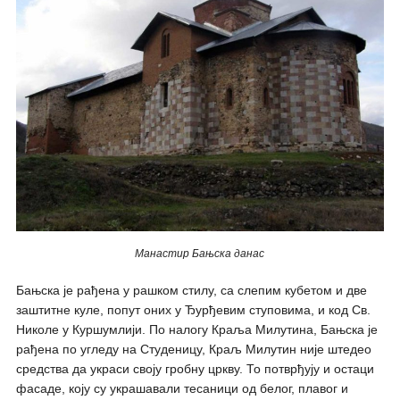
Манастир Бањска данас
Бањска је рађена у рашком стилу, са слепим кубетом и две
заштитне куле, попут оних у Ђурђевим ступовима, и код Св.
Николе у Куршумлији. По налогу Краља Милутина, Бањска је
рађена по угледу на Студеницу, Краљ Милутин није штедео
средства да украси своју гробну цркву. То потврђују и остаци
фасаде, коју су украшавали тесаници од белог, плавог и