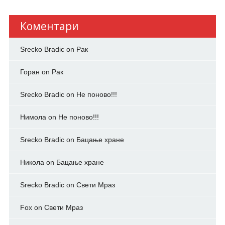
Коментари
Srecko Bradic
on
Рак
Горан
on
Рак
Srecko Bradic
on
Не поново!!!
Нимола
on
Не поново!!!
Srecko Bradic
on
Бацање хране
Никола
on
Бацање хране
Srecko Bradic
on
Свети Мраз
Fox
on
Свети Мраз