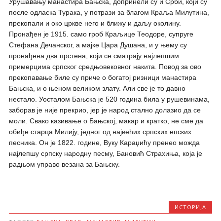
Урушавању манастира Бањска, допринели су и Срби, који су
после одласка Турака, у потрази за благом Краља Милутина,
прекопали и око цркве него и ближу и даљу околину.
Пронађен је 1915. само гроб Краљице Теодоре, супруге
Стефана Дечанског, а мајке Цара Душана, и у њему су
пронађена два прстена, који се сматрају најлепшим
примерцима српског средњовековног накита. Повод за ово
прекопавање биле су приче о богатој ризници манастира
Бањска, и о њеном великом злату. Али све је то давно
нестало. Уосталом Бањска је 520 година била у рушевинама,
заборав је није прекрио, јер је народ стално долазио да се
моли. Свако казивање о Бањској, макар и кратко, не сме да
обиђе старца Милију, једног од највећих српских епских
песника. Он је 1822. године, Вуку Караџићу пренео можда
најлепшу српску народну песму, Бановић Страхиња, која је
радњом управо везана за Бањску.
ИСТОРИЈА