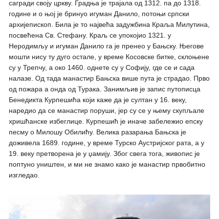
сагради своју цркву. Градња је трајала од 1312. па до 1318.
године и о њој је бринуо игуман Данило, потоњи српски
архијепископ. Била је то највећа задужбина Краља Милутина,
посвећена Св. Стефану. Краљ се упокојио 1321. у
Неродимљу и игуман Данило га је пренео у Бањску. Његове
мошти нису ту дуго остале, у време Косовске битке, склоњене
су у Трепчу, а око 1460. однете су у Софију, где се и сада
налазе. Од тада манастир Бањска више пута је страдао. Прво
од пожара а онда од Турака. Занимљив је запис путописца
Бенедикта Курпешића који каже да је султан у 16. веку,
наредио да се манастир поруши, јер су се у њему скупљале
хришћанске избеглице. Курпешић је иначе забележио епску
песму о Милошу Обилићу. Велика разарања Бањска је
доживела 1689. године, у време Турско Аустријског рата, а у
19. веку претворена је у џамију. Због свега тога, живопис је
поптуно уништен, и ми не знамо како је манастир првобитно
изгледао.