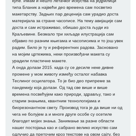
куће. Имам и нешто летачког искуства на једрилици
типа Бланик а највећи део времена сам посветио
макетарству. Задњих пар деценија сам урадио доста
материјала за стране часописе. На тему авијације сам
доста и сам истраживао, обишао доста људи из
Краљевине. Безмало три хиљаде илустрација сам
објавио по разним књигама и часописима и то још увек
радим. Било је ту и референтних радова. Засновано
на мојим цртежима, неки произвођачи макета су
урадили пластичне макете.
А онда долази 2015. када су се десиле неке дивне
промене у мом животу између осталог набавка
Теслиног осцилатора. То је био део припреме за
пандемију која долази. Од тад све више и више
времена посвећујем како природи, здрављу, тако и
старим знањима, квантним технологијама и
биорезонантном свету. Производ тога је да више ни од
чега не болујем а и многе друге особе су осетиле
благодет мојих знања. Занимање за разне области
нашег постојања као и сабрано велико искуство сам
одлучио да преточим кроз текстове на овом сајту, без