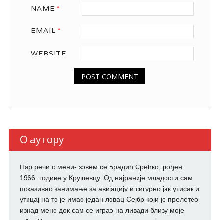
NAME
*
EMAIL
*
WEBSITE
О аутору
Пар речи о мени- зовем се Брадић Срећко, рођен
1966. године у Крушевцу. Од најраније младости сам
показивао занимање за авијацију и сигурно јак утисак и
утицај на то је имао један ловац Сејбр који је прелетео
изнад мене док сам се играо на ливади близу моје