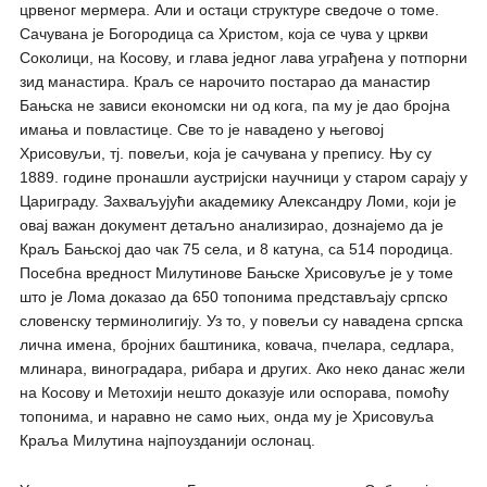
црвеног мермера. Али и остаци структуре сведоче о томе.
Сачувана је Богородица са Христом, која се чува у цркви
Соколици, на Косову, и глава једног лава уграђена у потпорни
зид манастира. Краљ се нарочито постарао да манастир
Бањска не зависи економски ни од кога, па му је дао бројна
имања и повластице. Све то је навадено у његовој
Хрисовуљи, тј. повељи, која је сачувана у препису. Њу су
1889. године пронашли аустријски научници у старом сарају у
Цариграду. Захваљујући академику Александру Ломи, који је
овај важан документ детаљно анализирао, дознајемо да је
Краљ Бањској дао чак 75 села, и 8 катуна, са 514 породица.
Посебна вредност Милутинове Бањске Хрисовуље је у томе
што је Лома доказао да 650 топонима представљају српско
словенску терминолигију. Уз то, у повељи су навадена српска
лична имена, бројних баштиника, ковача, пчелара, седлара,
млинара, виноградара, рибара и других. Ако неко данас жели
на Косову и Метохији нешто доказује или оспорава, помоћу
топонима, и наравно не само њих, онда му је Хрисовуља
Краља Милутина најпоузданији ослонац.