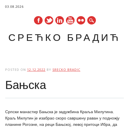
03.08.2026
СРЕЋКО БРАДИЋ
Main menu
Skip
to
POSTED ON
12.12.2022
BY
SRECKO BRADIC
content
Бањска
Српски манастир Бањска је задужбина Краља Милутина.
Краљ Милутин је изабрао скоро савршену раван у подножју
планине Рогозне, на реци Бањској, левој притоци Ибра, да