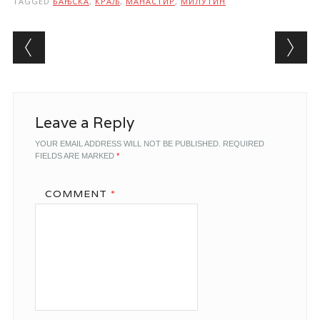
TAGGED
БАЊСКА
,
КРАЉ
,
МАНАСТИР
,
МИЛУТИН
Post navigation
Leave a Reply
YOUR EMAIL ADDRESS WILL NOT BE PUBLISHED.
REQUIRED
FIELDS ARE MARKED
*
COMMENT
*