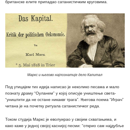
британске елите припадао сатанистичким круговима.
Маркс и његово најпознатије дело Капитал
Под утицајем тих идеја написао је неколико песама и мало
познату драму “Оуланем” у којој описује уништење света-
“уништити да не остане никаквг трага”. Његова поема “Играч”
читана је на почетку ритуала сатанистичког реда.
Током студија Маркс је еволуирао у својим схватањима, и
како каже у једној својој каснијој песми: “открио сам најдубље