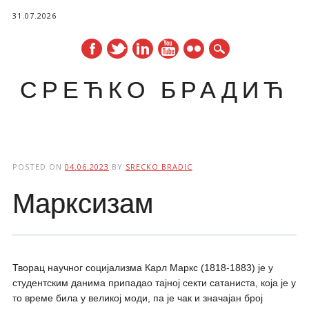
31.07.2026
СРЕЋКО БРАДИЋ
Main menu
Skip
to
POSTED ON
04.06.2023
BY
SRECKO BRADIC
content
Марксизам
Творац научног социјализма Карл Маркс (1818-1883) је у
студентским данима припадао тајној секти сатаниста, која је у
то време била у великој моди, па је чак и значајан број