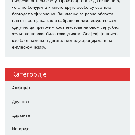
биорезонантном свету. Производ тога је да више ни од
чега не болујем а и многе друге особе су осетиле
благодет мојих знања. Занимање за разне области
нашег постојања као и сабрано велико искуство сам
одлучио да преточим кроз текстове на овом сајту, без
жеље да на иког било како утичем. Овај сајт је почео
као блог намењен дигиталним илустрацијама и на
енглеском језику.
Категорије
Авијација
Друштво
Здравље
Историја