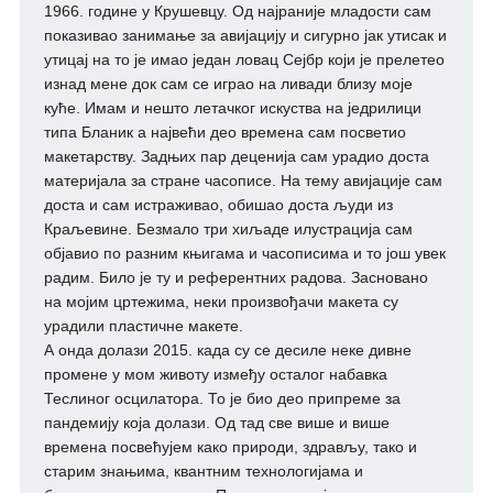
1966. године у Крушевцу. Од најраније младости сам
показивао занимање за авијацију и сигурно јак утисак и
утицај на то је имао један ловац Сејбр који је прелетео
изнад мене док сам се играо на ливади близу моје
куће. Имам и нешто летачког искуства на једрилици
типа Бланик а највећи део времена сам посветио
макетарству. Задњих пар деценија сам урадио доста
материјала за стране часописе. На тему авијације сам
доста и сам истраживао, обишао доста људи из
Краљевине. Безмало три хиљаде илустрација сам
објавио по разним књигама и часописима и то још увек
радим. Било је ту и референтних радова. Засновано
на мојим цртежима, неки произвођачи макета су
урадили пластичне макете.
А онда долази 2015. када су се десиле неке дивне
промене у мом животу између осталог набавка
Теслиног осцилатора. То је био део припреме за
пандемију која долази. Од тад све више и више
времена посвећујем како природи, здрављу, тако и
старим знањима, квантним технологијама и