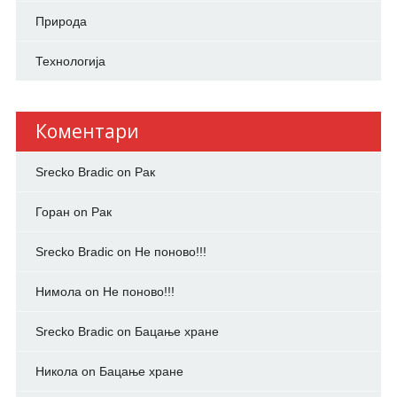
Природа
Технологија
Коментари
Srecko Bradic
on
Рак
Горан
on
Рак
Srecko Bradic
on
Не поново!!!
Нимола
on
Не поново!!!
Srecko Bradic
on
Бацање хране
Никола
on
Бацање хране