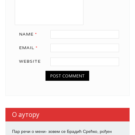
NAME
*
EMAIL
*
WEBSITE
О аутору
Пар речи о мени- зовем се Брадић Срећко, рођен