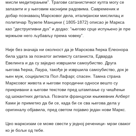
мисли медитирањем”. Трагови сатанистичког култа могу се
запазити и у његовим каснијим радовима. Савременик и
добар познаваоц Марсковог дела, италијански мислилац и
политичар Ђузепе Манцини ( 1805-1872) описао је Маркса
као “деструктивни дух” и додао: “његово срце испуњено је пре
мржњом него љубављу према човеку”.
Није без значаја ни околност да је Марскова ћерка Елеонора
била удата за познатог активисту сатаниста, Едварда
Евелинга и да су заједно извршили самоубиство. Друга
његова ћерка, Лаура, такође је извршила самоубиство, док је
њен муж, социјалиста Пол Лафарг, спасен. Тамна страна
Марксовог живота и његови породични односи вешто су
прикривани а његови текстови пред штампање су чишћењи
од шокантних детаља. Познати француски књижевник Алберт
Ками је приметио да би се, када би се сва његова дела у
оригиналу објавила, пред светом појавио један нови Маркс.
Цео марксизам се може свести у једној реченици- мрзи сваког
ко је бољи од тебе.