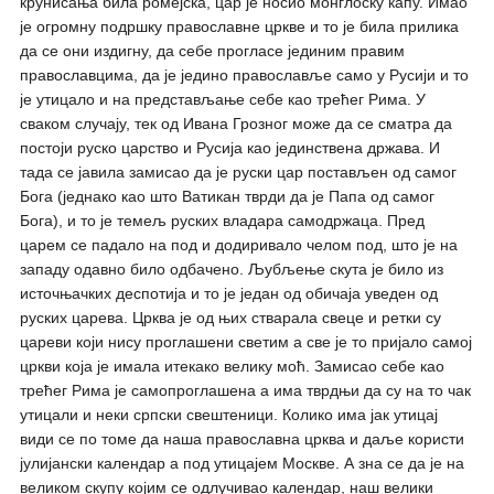
крунисања била ромејска, цар је носио монглоску капу. Имао
је огромну подршку православне цркве и то је била прилика
да се они издигну, да себе прогласе јединим правим
православцима, да је једино православље само у Русији и то
је утицало и на представљање себе као трећег Рима. У
сваком случају, тек од Ивана Грозног може да се сматра да
постоји руско царство и Русија као јединствена држава. И
тада се јавила замисао да је руски цар постављен од самог
Бога (једнако као што Ватикан тврди да је Папа од самог
Бога), и то је темељ руских владара самодржаца. Пред
царем се падало на под и додиривало челом под, што је на
западу одавно било одбачено. Љубљење скута је било из
источњачких деспотија и то је један од обичаја уведен од
руских царева. Црква је од њих стварала свеце и ретки су
цареви који нису проглашени светим а све је то пријало самој
цркви која је имала итекако велику моћ. Замисао себе као
трећег Рима је самопроглашена а има тврдњи да су на то чак
утицали и неки српски свештеници. Колико има јак утицај
види се по томе да наша православна црква и даље користи
јулијански календар а под утицајем Москве. А зна се да је на
великом скупу којим се одлучивао календар, наш велики