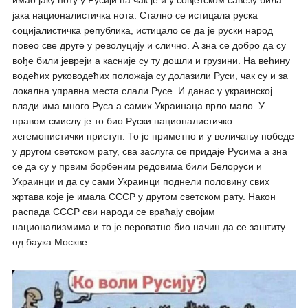
имао јаку ноту у Русији па чак је и у совјетском савезу била
јака националистичка нота. Стално се истицала руска
социјалистичка република, истицало се да је руски народ
повео све друге у револуцију и слично. А зна се добро да су
вође били јевреји а касније су ту дошли и грузини. На већину
водећих руководећих положаја су долазили Руси, чак су и за
локална управна места слали Русе. И данас у украинској
влади има много Руса а самих Украинаца врло мало. У
правом смислу је то био Руски националистичко
хегемонистички приступ. То је приметно и у величању победе
у другом светском рату, сва заслуга се придаје Русима а зна
се да су у првим борбеним редовима били Белоруси и
Украинци и да су сами Украинци поднели половину свих
жртава које је имала СССР у другом светском рату. Након
распада СССР сви народи се враћају својим
национализмима и то је вероватно био начин да се заштиту
од баука Москве.