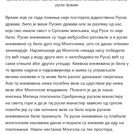
руске државе
Време које се тада помиње није постојала јединствена Руска
држава, било је више Руских држава али за разлику од нас,
који смо имали свест о Српским земљама, код Руса то није
било. Руске кнежевине су тада међусобно ратовале а и руске
кнежевине су било дуго под Монголима, што се данас итекако
занемарује. Најсмешније да Монголе никада нису победили
(ту већ пада у воду други мит, о непобедивости Руса) већ су
сами отишли због других утицаја. Киевска кнежевина је била у
то време најјача и најразвијенија и њима су управљали
велики кнежеви и ту може бити разлог данашњег својатања.
Али та кнежевина нема посебне везе са царством јер нема
везе због Монголске владавине. Познато је да је наша
кнегиња Милица поклонила Сребреницу руском манастиру
на светој гори а да је тај руски манастир зависио од српске
помоћи јер су све копнене везе са било којом руском
кнежевином биле прекинуте. Те руске кнежевине су плаћале
монголским кановима данак и морали су кнежеви да иду на
поклоњење. Након нестанка Монгола са тих простора,