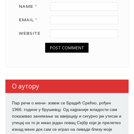
NAME
*
EMAIL
*
WEBSITE
О аутору
Пар речи о мени- зовем се Брадић Срећко, рођен
1966. године у Крушевцу. Од најраније младости сам
показивао занимање за авијацију и сигурно јак утисак и
утицај на то је имао један ловац Сејбр који је прелетео
изнад мене док сам се играо на ливади близу моје