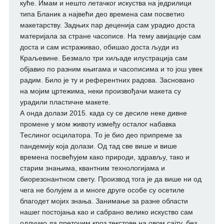
куће. Имам и нешто летачког искуства на једрилици
типа Бланик а највећи део времена сам посветио
макетарству. Задњих пар деценија сам урадио доста
материјала за стране часописе. На тему авијације сам
доста и сам истраживао, обишао доста људи из
Краљевине. Безмало три хиљаде илустрација сам
објавио по разним књигама и часописима и то још увек
радим. Било је ту и референтних радова. Засновано
на мојим цртежима, неки произвођачи макета су
урадили пластичне макете.
А онда долази 2015. када су се десиле неке дивне
промене у мом животу између осталог набавка
Теслиног осцилатора. То је био део припреме за
пандемију која долази. Од тад све више и више
времена посвећујем како природи, здрављу, тако и
старим знањима, квантним технологијама и
биорезонантном свету. Производ тога је да више ни од
чега не болујем а и многе друге особе су осетиле
благодет мојих знања. Занимање за разне области
нашег постојања као и сабрано велико искуство сам
одлучио да преточим кроз текстове на овом сајту, без