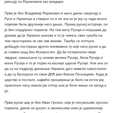
јављају се Рориковичи као владари.
Први је био Владимир Рорикович и њега данас својатају и
Руси и Украинци а стварно се и не зна ко је јер су тада многи
појмови били другачији него данас. Према руској историји, он
је био нордијског порекла. На том миту Русија и покушава да
докаже да је Украина њихова и то је темељ свих сукоба на
тим просторима за све ове векове. Такође се потпуно
добацује постојање других кнежевина ту које нису руске а да
је главни град био Искоростен. Да би поткрепили своје
тврдње, смишљени су називи велика Русија, бела Русија и
мала Русија и то је појам из касније царске Русије. Али зна се
да су на подручју данашње Украине дуго живели самостално
а да су Белоруси по свом ДНК јако блиски Пољацима. Када је
царство и постало, највеће проширење је било на исток јер
практично нису имали јак отпор али је било мање на запад и
југ.
Први руски цар је био Иван Грозни, који је несумљиво српског
порекла, дакле не руског, и занимљиво иако је церемонија