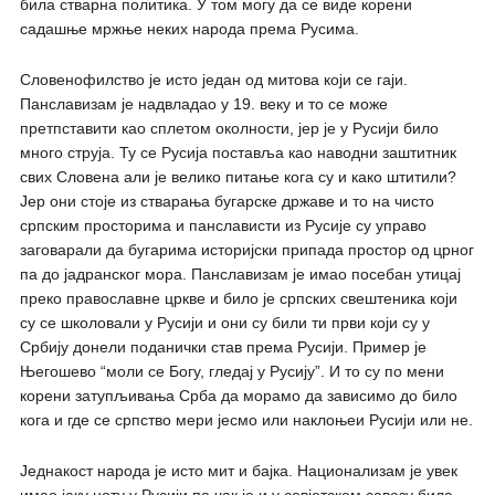
била стварна политика. У том могу да се виде корени
садашње мржње неких народа према Русима.
Словенофилство је исто један од митова који се гаји.
Панславизам је надвладао у 19. веку и то се може
претпставити као сплетом околности, јер је у Русији било
много струја. Ту се Русија поставља као наводни заштитник
свих Словена али је велико питање кога су и како штитили?
Јер они стоје из стварања бугарске државе и то на чисто
српским просторима и панслависти из Русије су управо
заговарали да бугарима историјски припада простор од црног
па до јадранског мора. Панславизам је имао посебан утицај
преко православне цркве и било је српских свештеника који
су се школовали у Русији и они су били ти први који су у
Србију донели поданички став према Русији. Пример је
Његошево “моли се Богу, гледај у Русију”. И то су по мени
корени затупљивања Срба да морамо да зависимо до било
кога и где се српство мери јесмо или наклоњеи Русији или не.
Једнакост народа је исто мит и бајка. Национализам је увек