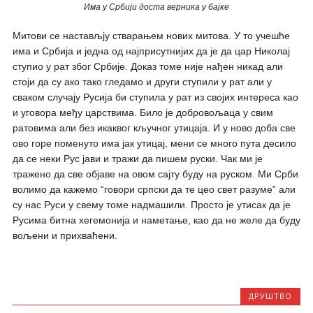
Има у Србији доста верника у бајке
Митови се настављју стварањем нових митова. У то учешће
има и Србија и једна од најприсутнијих да је да цар Николај
ступио у рат због Србије. Доказ томе није нађен никад али
стоји да су ако тако гледамо и други ступили у рат али у
сваком случају Русија би ступила у рат из својих интереса као
и уговора међу царствима. Било је добровољаца у свим
ратовима али без икаквог кључног утицаја. И у ново доба све
ово горе поменуто има јак утицај, мени се много пута десило
да се неки Рус јави и тражи да пишем руски. Чак ми је
тражено да све објаве на овом сајту буду на руском. Ми Срби
волимо да кажемо “говори српски да те цео свет разуме” али
су нас Руси у свему томе надмашили. Просто је утисак да је
Русима битна хегемонија и наметање, као да не желе да буду
вољени и прихваћени.
ДРУШТВО