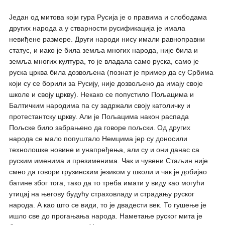
Један од митова који гура Русија је о правима и слободама
других народа а у стварности русификација је имала
невиђене размере. Други народи нису имали равноправни
статус, и иако је била земља многих народа, није била и
земља многих култура, то је владала само руска, само је
руска црква била дозвољена (познат је пример да су Србима
који су се борили за Русију, није дозвољено да имају своје
школе и своју цркву). Некако се попустило Пољацима и
Балтичким народима па су задржали своју католичку и
протестантску цркву. Али је Пољацима након распада
Пољске било забрањено да говоре пољски. Од других
народа се мало попуштало Немцима јер су доносили
технолошке новине и унапређења, али су и они данас са
руским именима и презименима. Чак и чувени Стаљин није
смео да говори грузинским језиком у школи и чак је добијао
батине због тога, тако да то треба имати у виду као могући
утицај на његову будућу страховладу и страдању руског
народа. А као што се види, то је двадести век. То гушење је
ишло све до прогањања народа. Наметање руског мита је