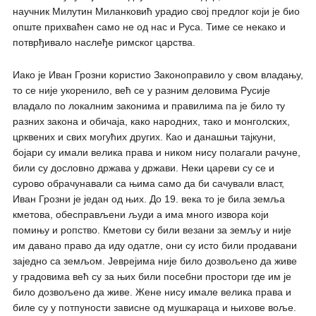
научник Милутин Миланковић урадио свој предлог који је био
опште прихваћен само не од нас и Руса. Тиме се некако и
потврђивало наслеђе римског царства.
Иако је Иван Грозни користио Законоправило у свом владању,
то се није укоренило, већ се у разним деловима Русије
владало по локалним законима и правилима па је било ту
разних закона и обичаја, како народних, тако и монголских,
црквених и свих могућих других. Као и данашњи тајкуни,
бојари су имали велика права и ником нису полагали рачуне,
били су дословно држава у држави. Неки цареви су се и
сурово обрачунавали са њима само да би сачували власт,
Иван Грозни је један од њих. До 19. века то је била земља
кметова, обесправљени људи а има много извора који
помињу и ропство. Кметови су били везани за земљу и није
им давано право да иду одатле, они су исто били продавани
заједно са земљом. Јеврејима није било дозвољено да живе
у градовима већ су за њих били посебни простори где им је
било дозвољено да живе. Жене нису имале велика права и
биле су у потпуности зависне од мушкараца и њихове воље.