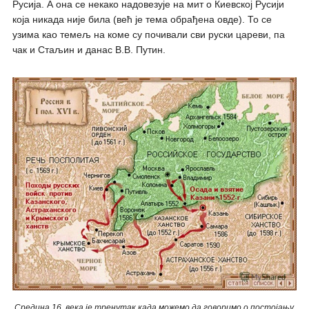
Русија. А она се некако надовезује на мит о Киевској Русији
која никада није била (већ је тема обрађена овде). То се
узима као темељ на коме су почивали сви руски цареви, па
чак и Стаљин и данас В.В. Путин.
Средина 16. века је тренутак када можемо да говоримо о постојању