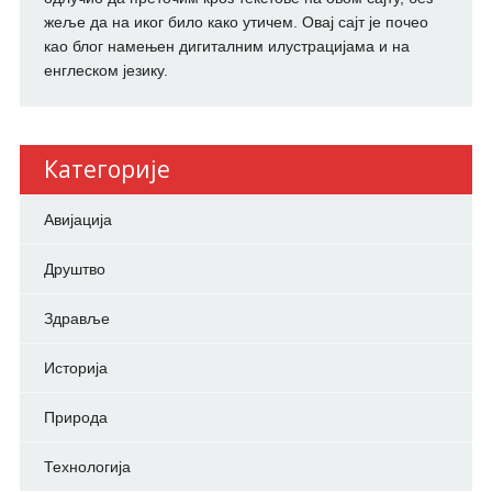
жеље да на иког било како утичем. Овај сајт је почео
као блог намењен дигиталним илустрацијама и на
енглеском језику.
Категорије
Авијација
Друштво
Здравље
Историја
Природа
Технологија