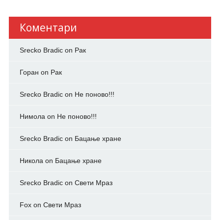
Коментари
Srecko Bradic
on
Рак
Горан
on
Рак
Srecko Bradic
on
Не поново!!!
Нимола
on
Не поново!!!
Srecko Bradic
on
Бацање хране
Никола
on
Бацање хране
Srecko Bradic
on
Свети Мраз
Fox
on
Свети Мраз