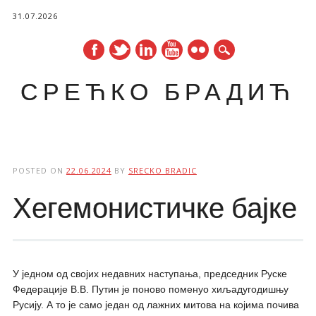
31.07.2026
СРЕЋКО БРАДИЋ
Main menu
Skip
to
POSTED ON
22.06.2024
BY
SRECKO BRADIC
content
Хегемонистичке бајке
У једном од својих недавних наступања, председник Руске
Федерације В.В. Путин је поново поменуо хиљадугодишњу
Русију. А то је само један од лажних митова на којима почива