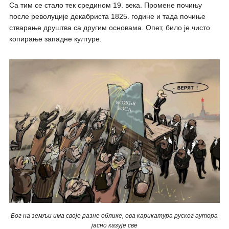
Са тим се стало тек средином 19. века. Промене почињу
после револуције декабриста 1825. године и тада почиње
стварање друштва са другим основама. Опет, било је чисто
копирање западне културе.
Бог на земљи има своје разне облике, ова карикатура руског аутора
јасно казује све