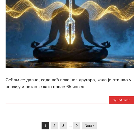
Сећам се давно, сада већ покојног, другара, када је отишао у
пензију и рекао је како после 65 човек...
ЗДРАВЉЕ
1
2
3
…
9
Next ›