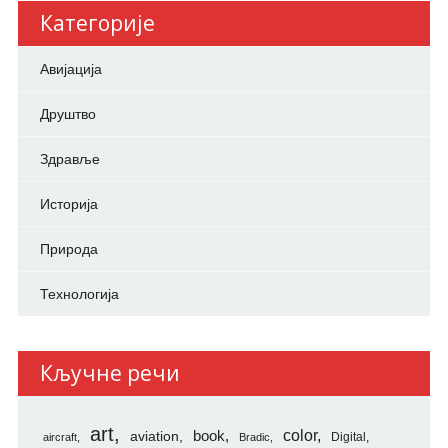
Категорије
Авијација
Друштво
Здравље
Историја
Природа
Технологија
Кључне речи
art
color
aviation
book
Digital
aircraft
Bradic