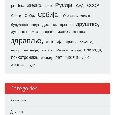
Русија
Srecko
СССР
profiles
САД
Киев
Србија
Свети
Срби
Украина
биљке
друштво
древни
будућност
древно
вода
живот
духовност
енергија
душа
заштита
здравље
историја
криза
лечење
природа
наслеђе
народ
никола
обичаји
оружје
тесла
психотроника
рат
распад
хлеб
храна
људи
Categories
Авијација
Друштво