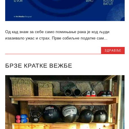
Од кад знам за себе само помињање рака је код људи
изазивало ужас и страх. Прве озбиљне податке сам...
ЗДРАВЉЕ
БРЗЕ КРАТКЕ ВЕЖБЕ