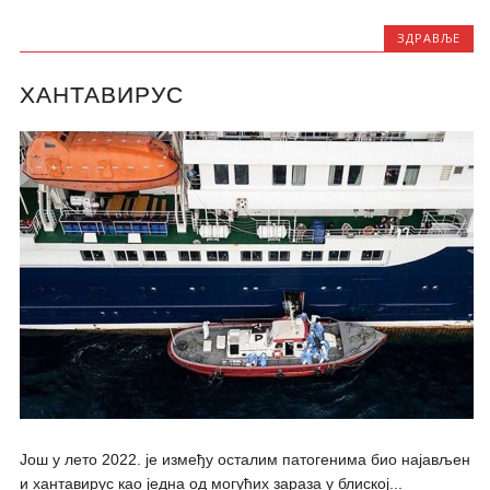
ЗДРАВЉЕ
ХАНТАВИРУС
Још у лето 2022. је између осталим патогенима био најављен
и хантавирус као једна од могућих зараза у блиској...