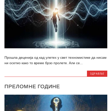
Прошла деценија од кад улетех у свет техномистике да нисам
ни осетио како то време брзо пролете. Али се...
ЗДРАВЉЕ
ПРЕЛОМНЕ ГОДИНЕ