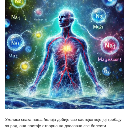
Уколико свака наша ћелија добије све састојке које јој требају
за рад, она постаје отпорна на дословно све болести....