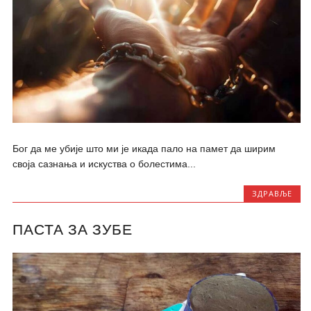
Бог да ме убије што ми је икада пало на памет да ширим
своја сазнања и искуства о болестима...
ЗДРАВЉЕ
ПАСТА ЗА ЗУБЕ