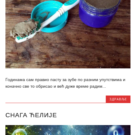
Годинама сам правио пасту за зубе по разним упутствима и
коначно све то обрисао и већ дуже време радим...
ЗДРАВЉЕ
СНАГА ЋЕЛИЈЕ