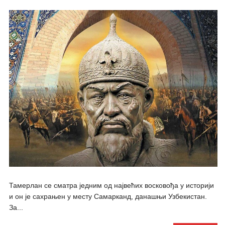
Тамерлан се сматра једним од највећих восковођа у историји
и он је сахрањен у месту Самарканд, данашњи Узбекистан.
За...