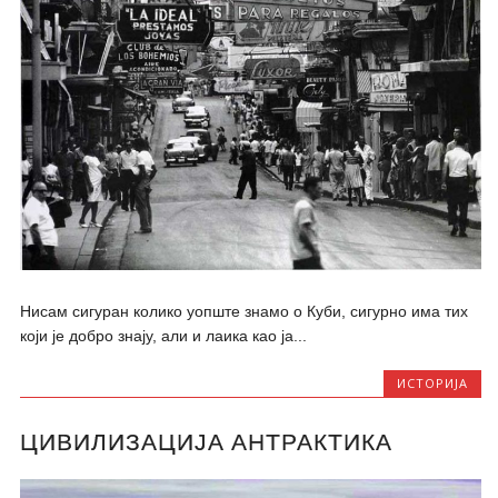
Нисам сигуран колико уопште знамо о Куби, сигурно има тих
који је добро знају, али и лаика као ја...
ИСТОРИЈА
ЦИВИЛИЗАЦИЈА АНТРАКТИКА