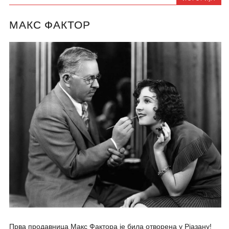
МАКС ФАКТОР
Прва продавница Макс Фактора је била отворена у Рјазану!