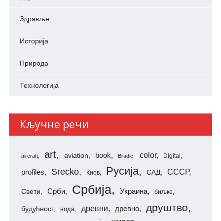
Здравље
Историја
Природа
Технологија
Кључне речи
art
color
aviation
book
Digital
aircraft
Bradic
Русија
Srecko
СССР
profiles
САД
Киев
Србија
Свети
Срби
Украина
биљке
друштво
древни
будућност
древно
вода