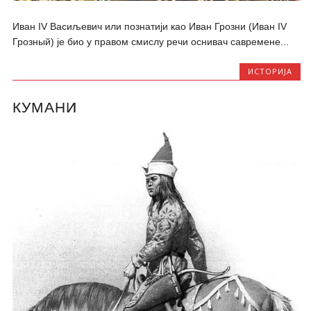
Иван IV Васиљевич или познатији као Иван Грозни (Иван IV
Грозный) је био у правом смислу речи оснивач савремене...
ИСТОРИЈА
КУМАНИ