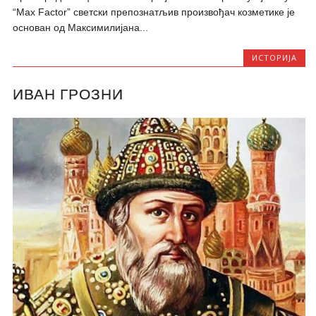
“Max Factor” светски препознатљив произвођач козметике је
основан од Максимилијана...
ИСТОРИЈА
ИВАН ГРОЗНИ