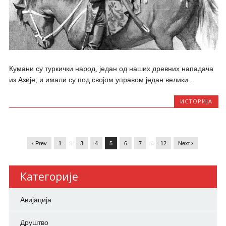
Кумани су туркички народ, један од наших древних нападача
из Азије, и имали су под својом управом један велики...
ИСТОРИЈА
‹ Prev
1
…
3
4
5
6
7
…
12
Next ›
Категорије
Авијација
Друштво