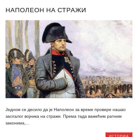
НАПОЛЕОН НА СТРАЖИ
Једном се десило да је Наполеон за време провере нашао
заспалог војника на стражи. Према тада важећим ратним
законима,...
ИСТОРИЈА