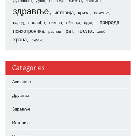
живот
духовност
енергија
душа
заштита
здравље
историја
криза
лечење
природа
наслеђе
народ
никола
обичаји
оружје
тесла
психотроника
рат
распад
хлеб
храна
људи
Categories
Авијација
Друштво
Здравље
Историја