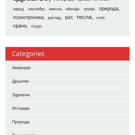
природа
наслеђе
народ
никола
обичаји
оружје
тесла
психотроника
рат
распад
хлеб
храна
људи
Categories
Авијација
Друштво
Здравље
Историја
Природа