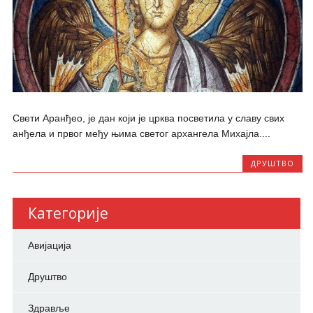
Свети Аранђео, је дан који је црква посветила у славу свих
анђела и првог међу њима светог архангела Михајла....
ДРУШТВО
Категорије
Авијација
Друштво
Здравље