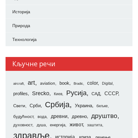
Историја
Природа
Технологија
Кључне речи
art
color
aviation
book
Digital
aircraft
Bradic
Русија
Srecko
СССР
profiles
САД
Киев
Србија
Свети
Срби
Украина
биљке
друштво
древни
будућност
древно
вода
живот
духовност
енергија
душа
заштита
здравље
историја
криза
лечење