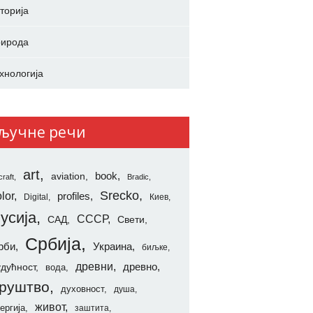
торија
ирода
хнологија
ључне речи
art
aviation
book
craft
Bradic
Srecko
lor
profiles
Digital
Киев
усија
СССР
САД
Свети
Србија
рби
Украина
биљке
древни
удућност
древно
вода
руштво
духовност
душа
живот
ергија
заштита