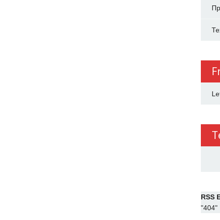
Пр
Те
F
Le
T
RSS E
"404"