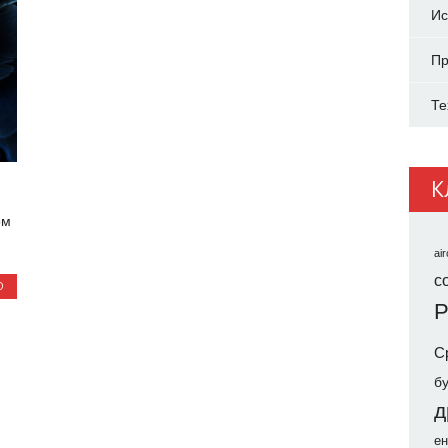
Ис
Пр
Те
К
ом
air
co
О
Р
С
б
д
ен