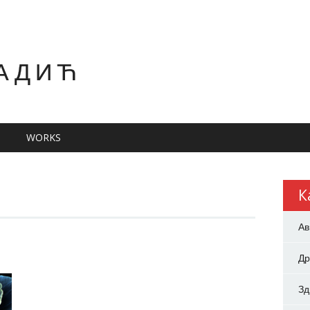
АДИЋ
WORKS
К
Ав
Др
З