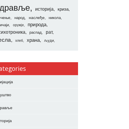
здравље
историја
криза
ечење
наслеђе
народ
никола
природа
ичаји
оружје
сихотроника
рат
распад
есла
храна
људи
хлеб
ategories
ијација
уштво
дравље
торија