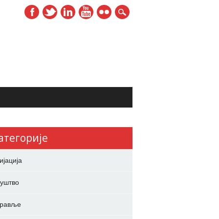
атегорије
ијација
уштво
дравље