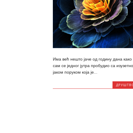
Има већ нешто јаче од годину дана како
сам се једног јутра пробудио са изузетн
јаком поруком која је...
ДРУШТВ