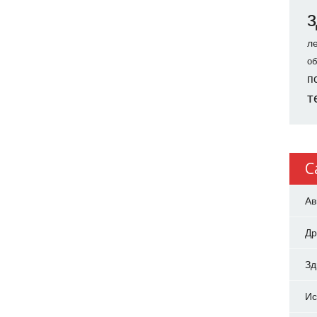
л
об
п
т
C
Ав
Др
З
Ис