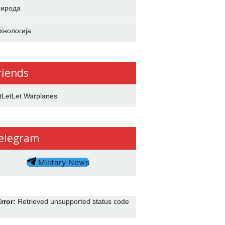
ирода
хнологија
riends
tLetLet Warplanes
elegram
Military News
rror:
Retrieved unsupported status code